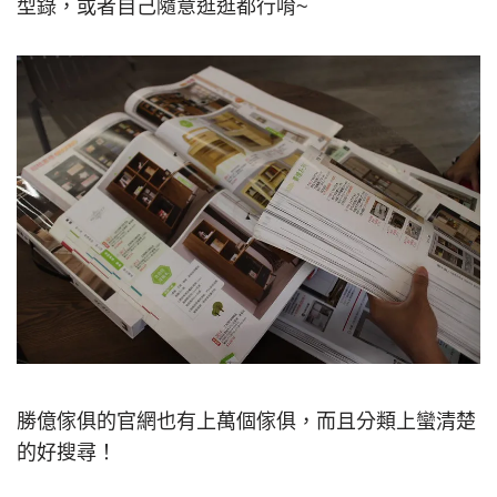
型錄，或者自己隨意逛逛都行唷~
勝億傢俱的官網也有上萬個傢俱，而且分類上蠻清楚
的好搜尋！