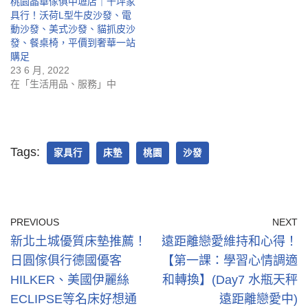
桃園晶華傢俱中壢店｜千坪家
具行！沃荷L型牛皮沙發、電
動沙發、美式沙發、貓抓皮沙
發、餐桌椅，平價到奢華一站
購足
23 6 月, 2022
在「生活用品、服務」中
Tags:
家具行
床墊
桃園
沙發
PREVIOUS
NEXT
新北土城優質床墊推薦！
遠距離戀愛維持和心得！
日圓傢俱行德國優客
【第一課：學習心情調適
HILKER、美國伊麗絲
和轉換】(Day7 水瓶天秤
ECLIPSE等名床好想通
遠距離戀愛中)