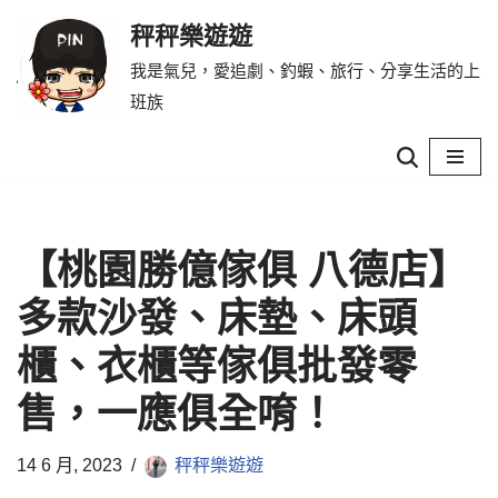
秤秤樂遊遊
Skip
我是氣兒，愛追劇、釣蝦、旅行、分享生活的上
to
班族
content
【桃園勝億傢俱 八德店】
多款沙發、床墊、床頭
櫃、衣櫃等傢俱批發零
售，一應俱全唷！
14 6 月, 2023
秤秤樂遊遊