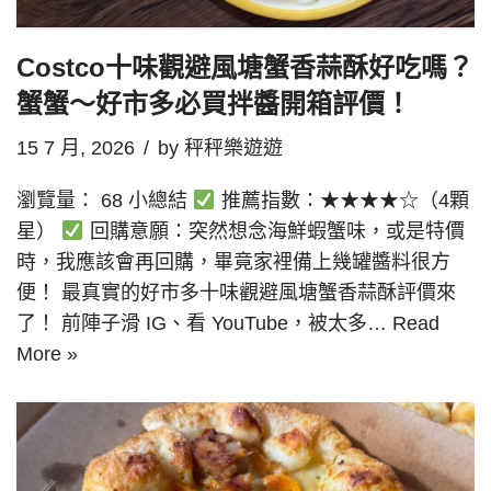
Costco十味觀避風塘蟹香蒜酥好吃嗎？
蟹蟹～好市多必買拌醬開箱評價！
15 7 月, 2026
by
秤秤樂遊遊
瀏覽量： 68 小總結
推薦指數：★★★★☆（4顆
星）
回購意願：突然想念海鮮蝦蟹味，或是特價
時，我應該會再回購，畢竟家裡備上幾罐醬料很方
便！ 最真實的好市多十味觀避風塘蟹香蒜酥評價來
了！ 前陣子滑 IG、看 YouTube，被太多…
Read
More »