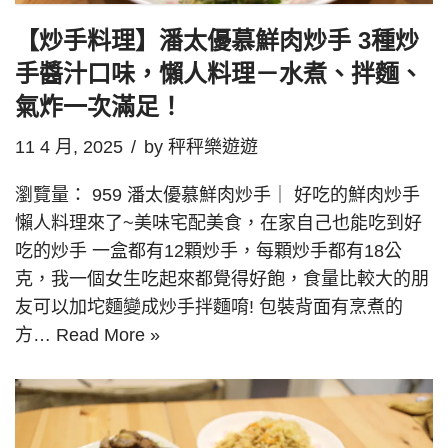
【炒手料理】潘太優慕鮮肉炒手 3種炒
手醬汁口味，懶人料理－水煮、拌麵、
氣炸一次滿足！
11 4 月, 2025
by
秤秤樂遊遊
瀏覽量： 959 潘太優慕鮮肉炒手｜ 好吃的鮮肉炒手
懶人料理來了~美味宅配美食，在家自己也能吃到好
吃的炒手 一盒都有12顆炒手，每顆炒手都有18公
克，我一個女生吃起來都覺得好飽，食量比較大的朋
友可以加坨麵變成炒手拌麵唷! 包裝背面有烹煮的
方…
Read More »