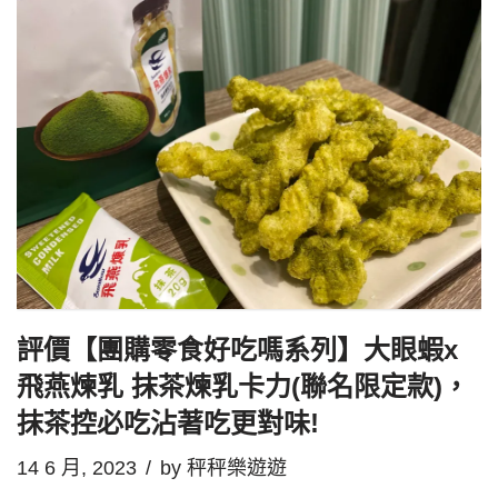
評價【團購零食好吃嗎系列】大眼蝦x
飛燕煉乳 抹茶煉乳卡力(聯名限定款)，
抹茶控必吃沾著吃更對味!
14 6 月, 2023
by
秤秤樂遊遊