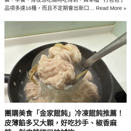
袋，早餐、宵夜想吃隨時吃得到，真幸福 打包包子
品項多達16種，而且不定期會出新口…
Read More »
團購美食「金家餛飩」冷凍餛飩推薦！
皮薄餡多又大顆，好吃抄手、椒香麻