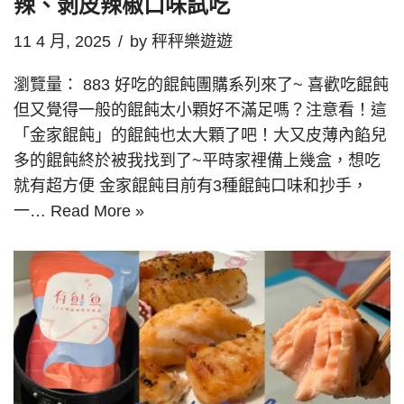
辣、剝皮辣椒口味試吃
11 4 月, 2025
by
秤秤樂遊遊
瀏覽量： 883 好吃的餛飩團購系列來了~ 喜歡吃餛飩
但又覺得一般的餛飩太小顆好不滿足嗎？注意看！這
「金家餛飩」的餛飩也太大顆了吧！大又皮薄內餡兒
多的餛飩終於被我找到了~平時家裡備上幾盒，想吃
就有超方便 金家餛飩目前有3種餛飩口味和抄手，
一…
Read More »