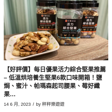
【好評價】每日優果活力綜合堅果推薦
– 低溫烘培養生堅果6款口味開箱！鹽
焗、蜜汁、帕瑪森起司腰果、莓好纖
果…
14 6 月, 2023
by
秤秤樂遊遊