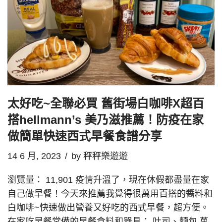
太好吃~全聯必買 舊街場白咖啡X超百
搭hellmann’s 美乃滋推薦！防疫在家
做簡單快速西式早餐食譜分享
14 6 月, 2023
by
秤秤樂遊遊
瀏覽量： 11,901 疫情升溫了，現在休假都盡量在家
自己做早餐！今天來推薦我覺得很萬用百搭的醬料和
白咖啡~快速做出營養又好吃的西式早餐，超方便。
在家吃早餐常備的早餐食料和器具： 吐司、麵包 萬