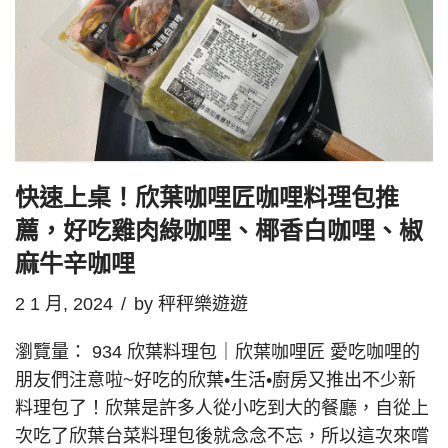
快速上桌！欣葉咖哩匠咖哩料理包推
薦，好吃雞肉綠咖哩、椰香白咖哩、椒
麻牛辛咖哩
2 1 月, 2024
by
秤秤樂遊遊
瀏覽量： 934 欣葉料理包｜欣葉咖哩匠 愛吃咖哩的
朋友們注意啦~好吃的欣葉•生活•廚房又推出不少新
料理包了！欣葉是許多人從小吃到大的餐廳，自從上
次吃了欣葉台菜料理包後就念念不忘，所以這次來嚐