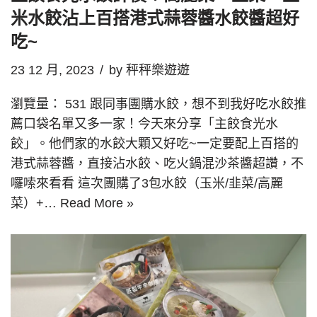
米水餃沾上百搭港式蒜蓉醬水餃醬超好
吃~
23 12 月, 2023
by
秤秤樂遊遊
瀏覽量： 531 跟同事團購水餃，想不到我好吃水餃推
薦口袋名單又多一家！今天來分享「主餃食光水
餃」。他們家的水餃大顆又好吃~一定要配上百搭的
港式蒜蓉醬，直接沾水餃、吃火鍋混沙茶醬超讚，不
囉嗦來看看 這次團購了3包水餃（玉米/韭菜/高麗
菜）+…
Read More »