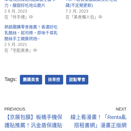
力，酸甜好吃地瓜脆片
藏(不定期更新)
2 8 月, 2023
7 2 月, 2023
在「伴手禮」中
在「美食懶人包」中
熱銷團購零食推薦！香濃好吃
乳酪絲、起司條，原味千尋乳
酪絲手工親撕烘焙~
2 5 月, 2021
在「宅配美食」中
Tags:
團購美食
抹茶控
甜點零食
PREVIOUS
NEXT
【京展包膜】板橋手機保
線上看漫畫！「Renta亂
護貼推薦！汎金盾保護貼
搭租書網」漫畫正版網