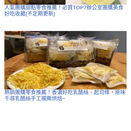
人氣團購甜點零食推薦！必買TOP7辦公室團購美食
好吃收藏(不定期更新)
熱銷團購零食推薦！香濃好吃乳酪絲、起司條，原味
千尋乳酪絲手工親撕烘焙~