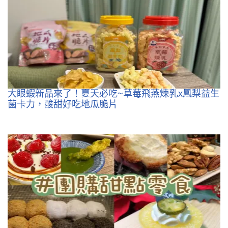
大眼蝦新品來了！夏天必吃~草莓飛燕煉乳x鳳梨益生
菌卡力，酸甜好吃地瓜脆片