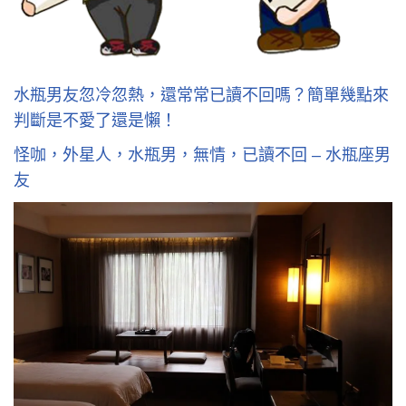
水瓶男友忽冷忽熱，還常常已讀不回嗎？簡單幾點來
判斷是不愛了還是懶！
怪咖，外星人，水瓶男，無情，已讀不回 – 水瓶座男
友