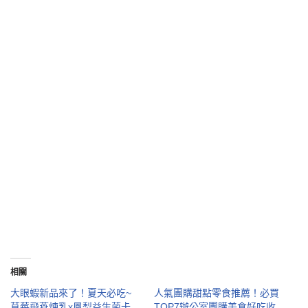
相關
大眼蝦新品來了！夏天必吃~
人氣團購甜點零食推薦！必買
草莓飛燕煉乳x鳳梨益生菌卡
TOP7辦公室團購美食好吃收