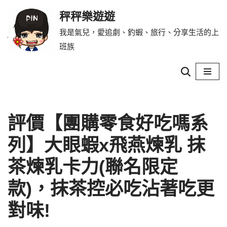
秤秤樂遊遊
Skip
我是氣兒，愛追劇、釣蝦、旅行、分享生活的上
to
班族
content
評價【團購零食好吃嗎系
列】大眼蝦x飛燕煉乳 抹
茶煉乳卡力(聯名限定
款)，抹茶控必吃沾著吃更
對味!