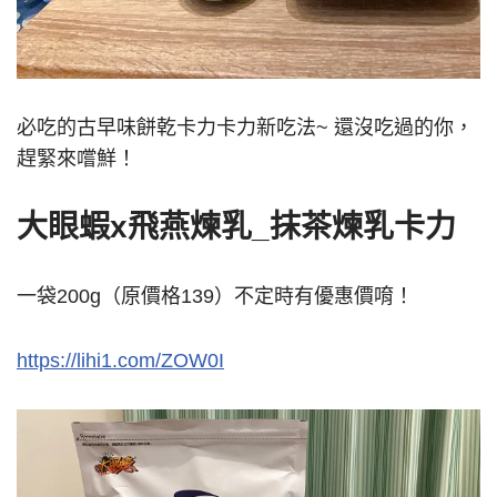
必吃的古早味餅乾卡力卡力新吃法~ 還沒吃過的你，
趕緊來嚐鮮！
大眼蝦x飛燕煉乳_抹茶煉乳卡力
一袋200g（原價格139）不定時有優惠價唷！
https://lihi1.com/ZOW0I