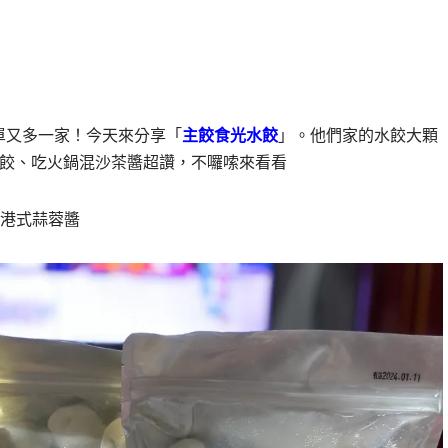
單又多一家！今天來分享「
主餃食光水餃
」。他們家的水餃大顆
水餃、吃火鍋混沙茶醬超讚，不囉嗦來看看
的港式蒜蓉醬