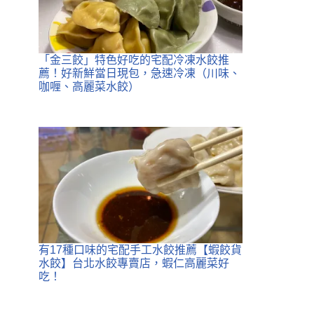
「金三餃」特色好吃的宅配冷凍水餃推
薦！好新鮮當日現包，急速冷凍（川味、
咖喱、高麗菜水餃）
有17種口味的宅配手工水餃推薦【蝦餃貨
水餃】台北水餃專賣店，蝦仁高麗菜好
吃！