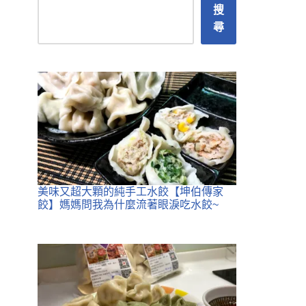
搜
尋
美味又超大顆的純手工水餃【坤伯傳家
餃】媽媽問我為什麼流著眼淚吃水餃~