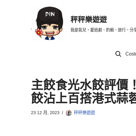
Skip
秤秤樂遊遊
to
我是氣兒，愛追劇、釣蝦、旅行、分
content
Co
主餃食光水餃評價
餃沾上百搭港式蒜
23 12 月, 2023
秤秤樂遊遊