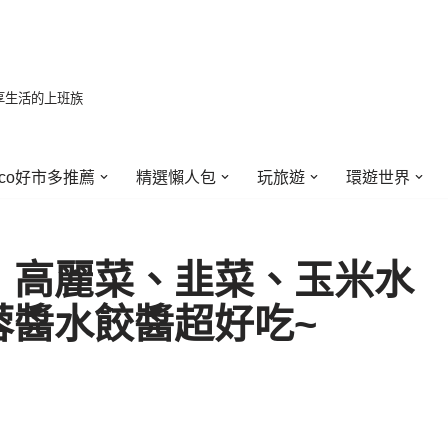
享生活的上班族
stco好市多推薦
精選懶人包
玩旅遊
環遊世界
！高麗菜、韭菜、玉米水
蓉醬水餃醬超好吃~