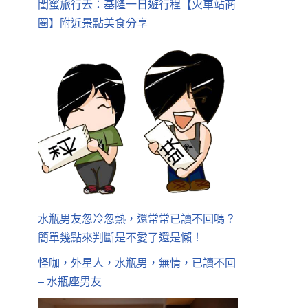
閨蜜旅行去：基隆一日遊行程【火車站商
圈】附近景點美食分享
水瓶男友忽冷忽熱，還常常已讀不回嗎？
簡單幾點來判斷是不愛了還是懶！
怪咖，外星人，水瓶男，無情，已讀不回
– 水瓶座男友