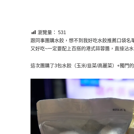
瀏覽量：
531
跟同事團購水餃，想不到我好吃水餃推薦口袋名
又好吃~一定要配上百搭的港式蒜蓉醬，直接沾
這次團購了3包水餃（玉米/韭菜/高麗菜）+獨門