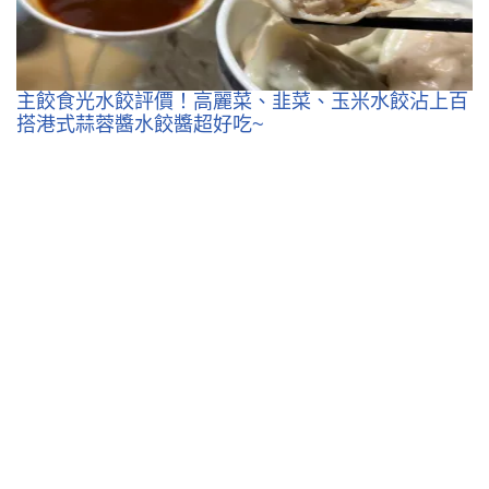
主餃食光水餃評價！高麗菜、韭菜、玉米水餃沾上百
搭港式蒜蓉醬水餃醬超好吃~