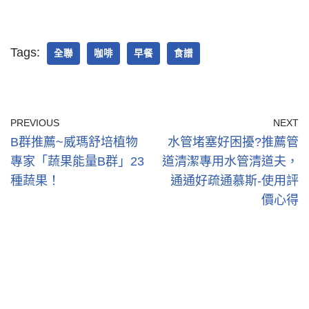
Tags:
全聯
咖啡
早餐
食譜
PREVIOUS
NEXT
B群推薦~威瑪舒培植物
水管堵塞好困擾?推薦管
專家「蔬果能量B群」23
道清潔專用水管清道夫，
種蔬果！
通通好疏通慕斯-使用評
價心得