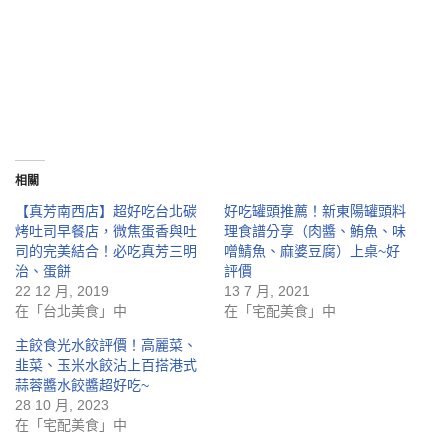
相關
【真芳南西店】超好吃台北碳
好吃罐頭推薦！新東陽罐頭料
烤吐司早餐店，微焦蛋香與吐
理食譜分享（肉醬、鮪魚、味
司的完美結合！必吃真芳三明
噌鯖魚、麻婆豆腐）上桌~好
治、蛋餅
評價
22 12 月, 2019
13 7 月, 2021
在「台北美食」中
在「宅配美食」中
主餃食光水餃評價！高麗菜、
韭菜、玉米水餃沾上百搭港式
蒜蓉醬水餃醬超好吃~
28 10 月, 2023
在「宅配美食」中