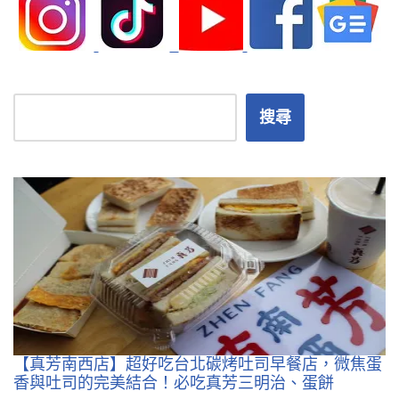
搜尋
【真芳南西店】超好吃台北碳烤吐司早餐店，微焦蛋
香與吐司的完美結合！必吃真芳三明治、蛋餅