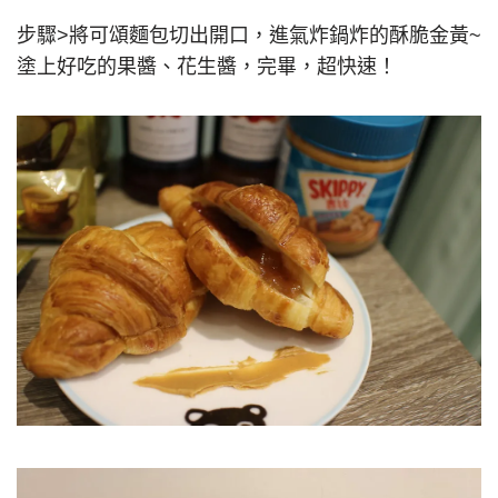
步驟>將可頌麵包切出開口，進氣炸鍋炸的酥脆金黃~
塗上好吃的果醬、花生醬，完畢，超快速！