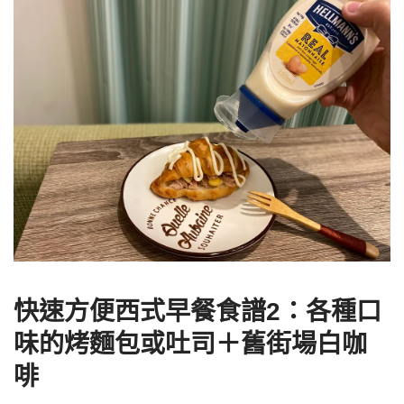
快速方便西式早餐食譜2：各種口
味的烤麵包或吐司＋舊街場白咖
啡