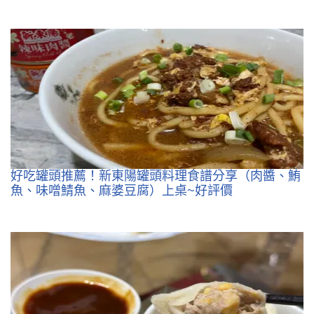
好吃罐頭推薦！新東陽罐頭料理食譜分享（肉醬、鮪
魚、味噌鯖魚、麻婆豆腐）上桌~好評價