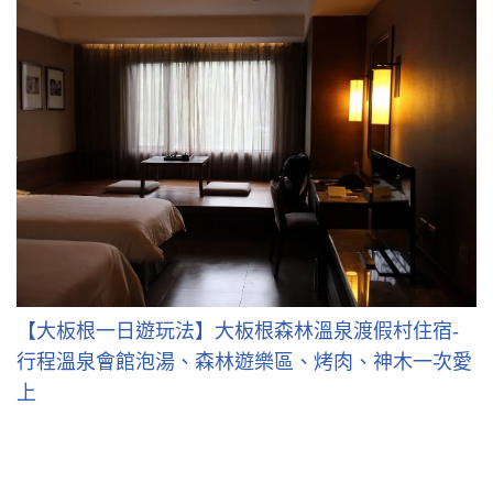
【大板根一日遊玩法】大板根森林溫泉渡假村住宿-
行程溫泉會館泡湯、森林遊樂區、烤肉、神木一次愛
上