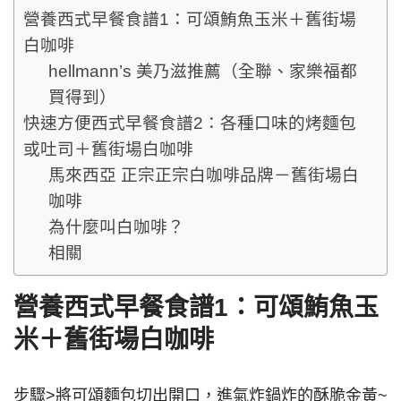
營養西式早餐食譜1：可頌鮪魚玉米＋舊街場
白咖啡
hellmann’s 美乃滋推薦（全聯、家樂福都
買得到）
快速方便西式早餐食譜2：各種口味的烤麵包
或吐司＋舊街場白咖啡
馬來西亞 正宗正宗白咖啡品牌－舊街場白
咖啡
為什麼叫白咖啡？
相關
營養西式早餐食譜1：可頌鮪魚玉
米＋舊街場白咖啡
步驟>將可頌麵包切出開口，進氣炸鍋炸的酥脆金黃~