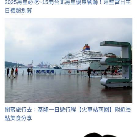
2025壽星必吃~15間台北壽星優惠餐廳！這些當日生
日禮超划算
閨蜜旅行去：基隆一日遊行程【火車站商圈】附近景
點美食分享