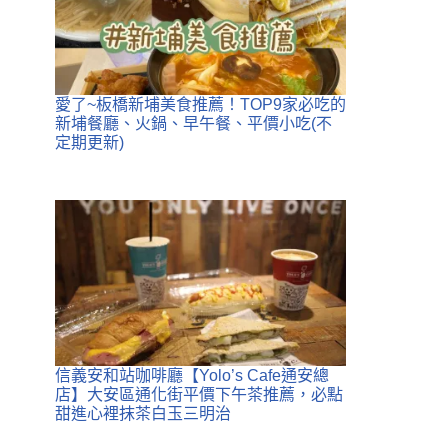
愛了~板橋新埔美食推薦！TOP9家必吃的
新埔餐廳、火鍋、早午餐、平價小吃(不
定期更新)
信義安和站咖啡廳【Yolo’s Cafe通安總
店】大安區通化街平價下午茶推薦，必點
甜進心裡抹茶白玉三明治