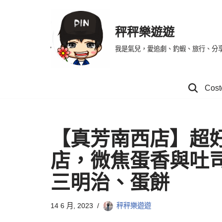
Skip
秤秤樂遊遊
to
我是氣兒，愛追劇、釣蝦、旅行、分
content
Co
【真芳南西店】超
店，微焦蛋香與吐
三明治、蛋餅
14 6 月, 2023
秤秤樂遊遊