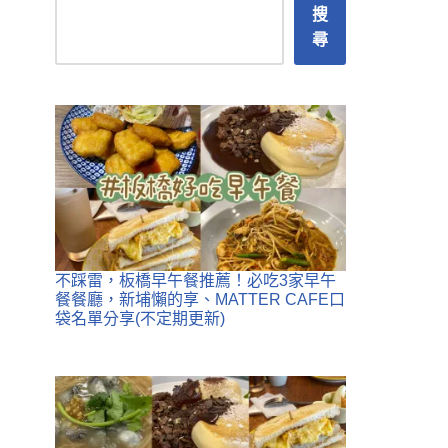
搜
尋
不踩雷，板橋早午餐推薦！必吃3家早午
餐餐廳，新埔懶的享、MATTER CAFE口
袋名單分享(不定期更新)