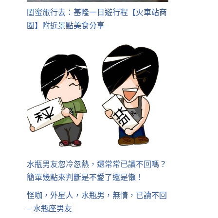
閨蜜旅行去：基隆一日遊行程【火車站商
圈】附近景點美食分享
水瓶男友忽冷忽熱，還常常已讀不回嗎？
簡單幾點來判斷是不愛了還是懶！
怪咖，外星人，水瓶男，無情，已讀不回
– 水瓶座男友