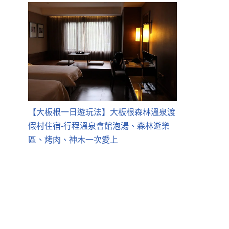
【大板根一日遊玩法】大板根森林溫泉渡
假村住宿-行程溫泉會館泡湯、森林遊樂
區、烤肉、神木一次愛上