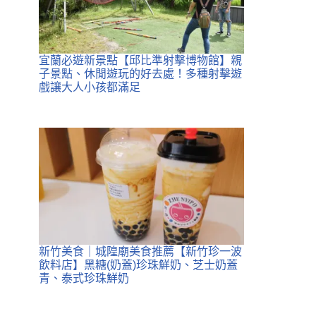
宜蘭必遊新景點【邱比準射擊博物館】親
子景點、休閒遊玩的好去處！多種射擊遊
戲讓大人小孩都滿足
新竹美食｜城隍廟美食推薦【新竹珍一波
飲料店】黑糖(奶蓋)珍珠鮮奶、芝士奶蓋
青、泰式珍珠鮮奶