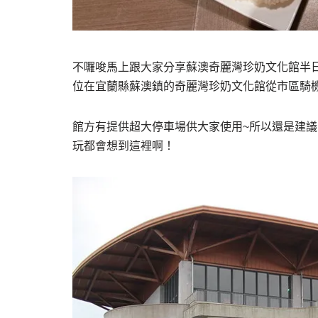
不囉唆馬上跟大家分享蘇澳奇麗灣珍奶文化館半日
位在宜蘭縣蘇澳鎮的奇麗灣珍奶文化館從市區騎機
館方有提供超大停車場供大家使用~所以還是建
玩都會想到這裡啊！