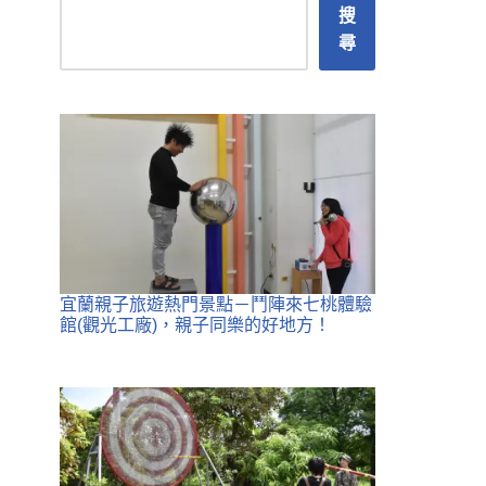
搜
尋
宜蘭親子旅遊熱門景點－鬥陣來七桃體驗
館(觀光工廠)，親子同樂的好地方！