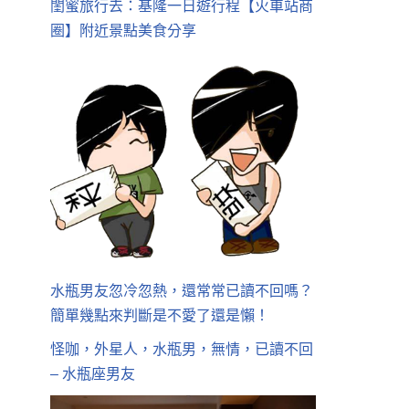
閨蜜旅行去：基隆一日遊行程【火車站商
圈】附近景點美食分享
水瓶男友忽冷忽熱，還常常已讀不回嗎？
簡單幾點來判斷是不愛了還是懶！
怪咖，外星人，水瓶男，無情，已讀不回
– 水瓶座男友