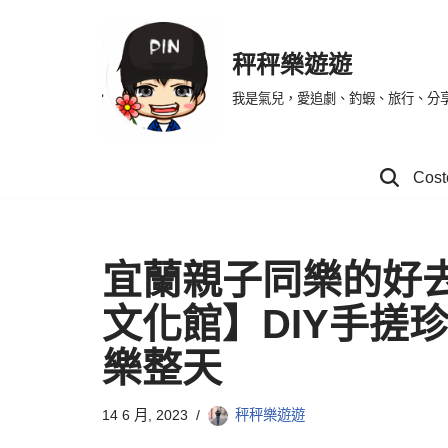
Skip
秤秤樂遊遊
to
我是氣兒，愛追劇、釣蝦、旅行、分
content
Co
宜蘭親子同樂的好
文化館】DIY手搓
樂整天
14 6 月, 2023
秤秤樂遊遊