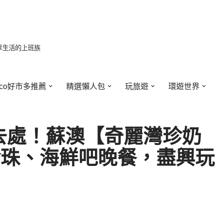
享生活的上班族
stco好市多推薦
精選懶人包
玩旅遊
環遊世界
去處！蘇澳【奇麗灣珍奶
珍珠、海鮮吧晚餐，盡興玩