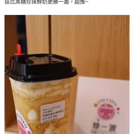
這比黑糖珍珠鮮奶更勝一籌，超推~