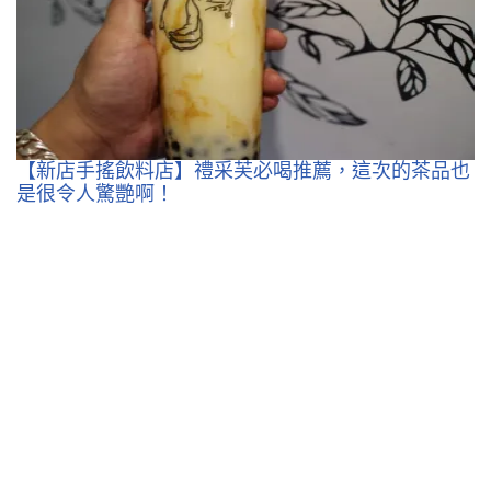
【新店手搖飲料店】禮采芙必喝推薦，這次的茶品也
是很令人驚艷啊！