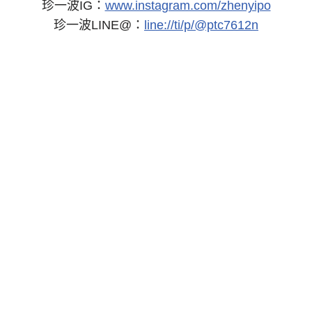
珍一波IG：
www.instagram.com/zhenyipo
珍一波LINE@：
line://ti/p/@ptc7612n