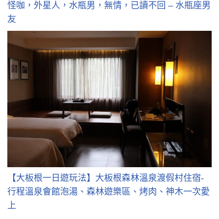
怪咖，外星人，水瓶男，無情，已讀不回 – 水瓶座男
友
【大板根一日遊玩法】大板根森林溫泉渡假村住宿-
行程溫泉會館泡湯、森林遊樂區、烤肉、神木一次愛
上