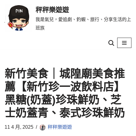
秤秤樂遊遊
Skip
我是氣兒，愛追劇、釣蝦、旅行、分享生活的上
to
班族
content
新竹美食｜城隍廟美食推
薦【新竹珍一波飲料店】
黑糖(奶蓋)珍珠鮮奶、芝
士奶蓋青、泰式珍珠鮮奶
11 4 月, 2025
秤秤樂遊遊