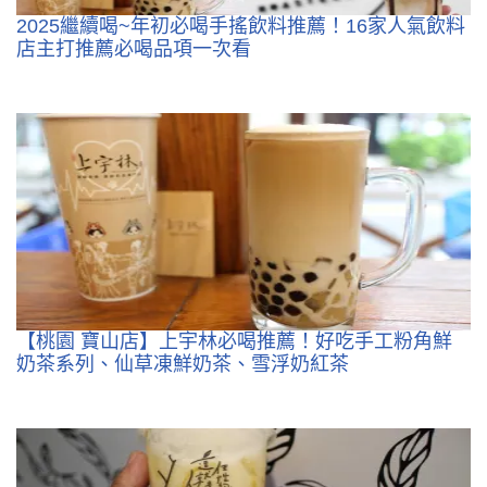
2025繼續喝~年初必喝手搖飲料推薦！16家人氣飲料
店主打推薦必喝品項一次看
【桃園 寶山店】上宇林必喝推薦！好吃手工粉角鮮
奶茶系列、仙草凍鮮奶茶、雪浮奶紅茶