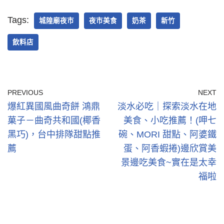
Tags:
城隍廟夜市
夜市美食
奶茶
新竹
飲料店
PREVIOUS
NEXT
爆紅異國風曲奇餅 鴻鼎
淡水必吃｜探索淡水在地
菓子－曲奇共和國(椰香
美食、小吃推薦！(呷七
黑巧)，台中排隊甜點推
碗、MORI 甜點、阿婆鐵
薦
蛋、阿香蝦捲)邊欣賞美
景邊吃美食~實在是太幸
福啦