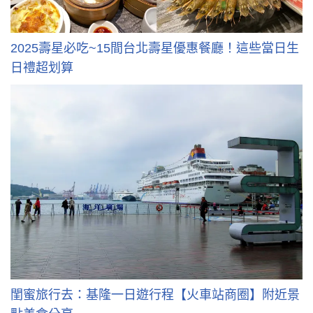
2025壽星必吃~15間台北壽星優惠餐廳！這些當日生
日禮超划算
閨蜜旅行去：基隆一日遊行程【火車站商圈】附近景