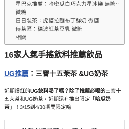
星巴克推薦：哈密瓜白巧克力星冰樂 無糖~
微糖
日日裝茶：虎糖拉麵布丁鮮奶 微糖
侍茶匠：穗波紅茶豆乳 微糖
相關
16家人氣手搖飲料推薦飲品
UG推薦
：三窨十五茉茶 &UG奶茶
近期爆紅的
UG飲料喝了嗎？除了推薦必喝的
三窨十
五茉茶和UG奶茶，近期還有推出限定「
哈瓜奶
茶」
！3/15到4/30期間限定唷