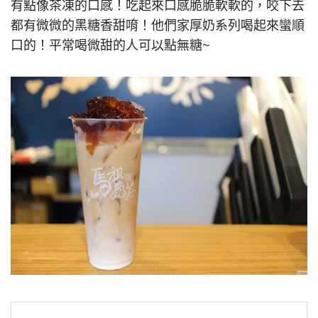
有點像茶凍的口感！吃起來口感脆脆軟軟的，咬下去
都有微微的黑糖香甜唷！他們家厚奶系列喝起來蠻順
口的！平常喝微甜的人可以點無糖~