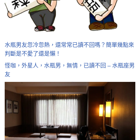
水瓶男友忽冷忽熱，還常常已讀不回嗎？簡單幾點來
判斷是不愛了還是懶！
怪咖，外星人，水瓶男，無情，已讀不回 – 水瓶座男
友