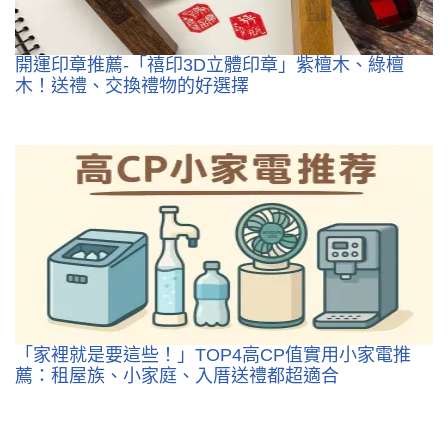
開運印章推薦-「禧印3D立體印章」紫檀木、綠檀
木！送禮、交換禮物的好選擇
「家裡就是要這些！」TOP4高CP值實用小家電推
薦：租屋族、小家庭、入厝送禮都超適合