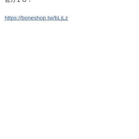
官方ＩＧ：
https://boneshop.tw/bLjLz