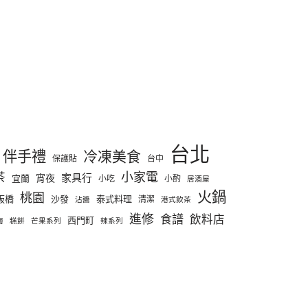
台北
伴手禮
冷凍美食
保護貼
台中
小家電
茶
家具行
宵夜
宜蘭
小吃
小酌
居酒屋
火鍋
桃園
板橋
沙發
泰式料理
清潔
沾醬
港式飲茶
進修
食譜
飲料店
西門町
海
糕餅
芒果系列
辣系列