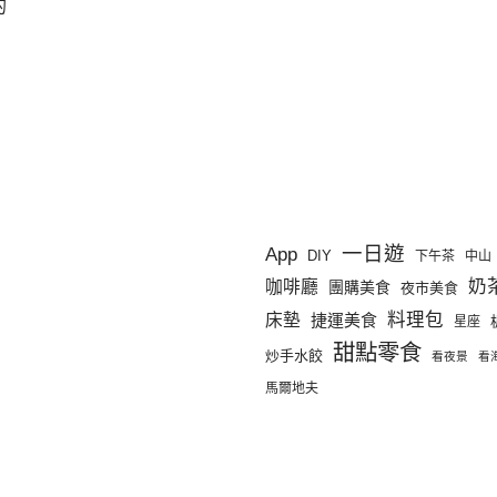
的
d
一日遊
App
DIY
下午茶
中山
奶
咖啡廳
團購美食
夜市美食
料理包
床墊
捷運美食
星座
甜點零食
炒手水餃
看夜景
看
馬爾地夫