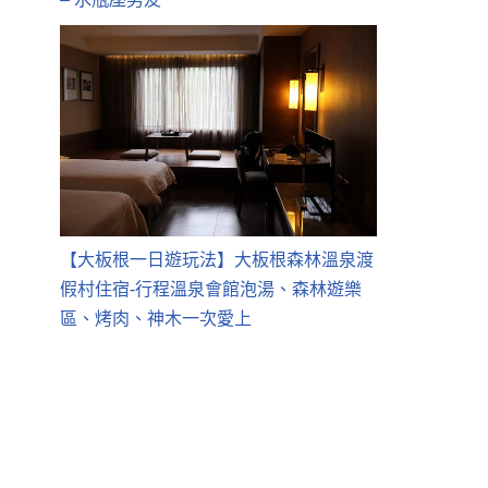
【大板根一日遊玩法】大板根森林溫泉渡
假村住宿-行程溫泉會館泡湯、森林遊樂
區、烤肉、神木一次愛上