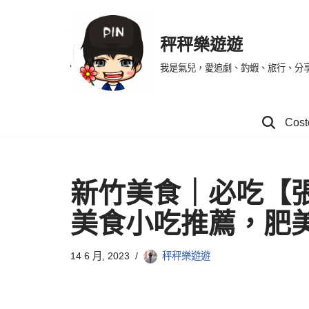
Skip
秤秤樂遊遊
to
我是氣兒，愛追劇、釣蝦、旅行、分
content
Co
新竹美食｜必吃【
美食小吃推薦，肥
14 6 月, 2023
秤秤樂遊遊