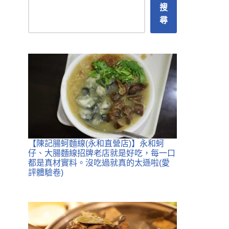
搜
尋
【陳記腸蚵麵線(永和直營店)】永和蚵
仔、大腸麵線招牌老店就是好吃，每一口
都是真材實料。沒吃過就真的太遜啦(愛
評體驗卷)