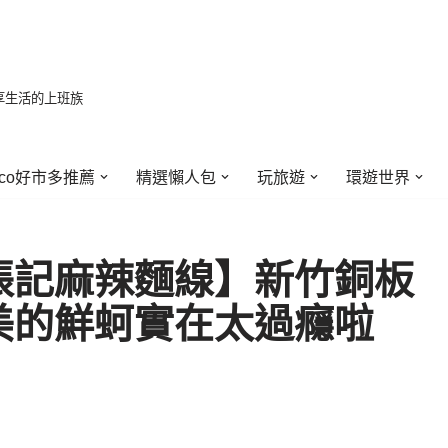
享生活的上班族
stco好市多推薦
精選懶人包
玩旅遊
環遊世界
張記麻辣麵線】新竹銅板
美的鮮蚵實在太過癮啦