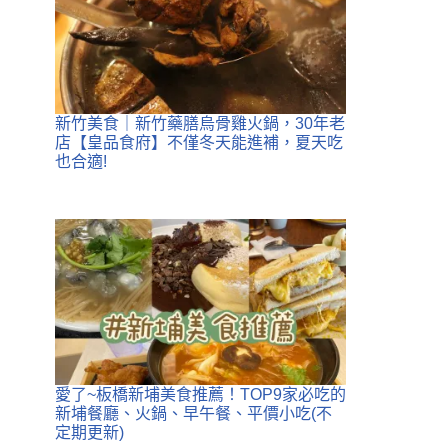
新竹美食｜新竹藥膳烏骨雞火鍋，30年老
店【皇品食府】不僅冬天能進補，夏天吃
也合適!
愛了~板橋新埔美食推薦！TOP9家必吃的
新埔餐廳、火鍋、早午餐、平價小吃(不
定期更新)