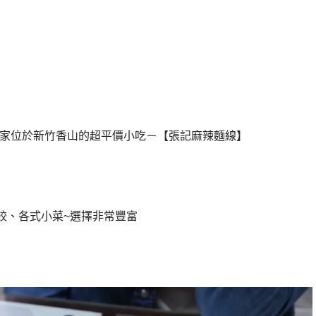
一家位於新竹香山的超平價小吃－【張記麻辣麵線】
餃、各式小菜~選擇非常豐富