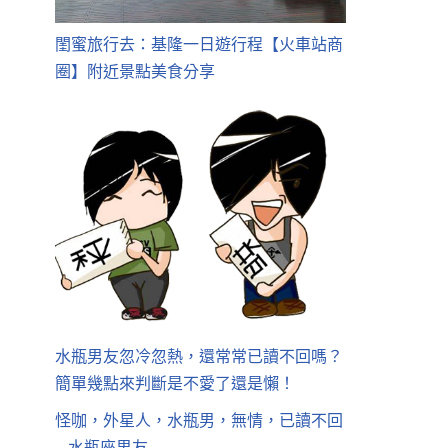
閨蜜旅行去：基隆一日遊行程【火車站商
圈】附近景點美食分享
水瓶男友忽冷忽熱，還常常已讀不回嗎？
簡單幾點來判斷是不愛了還是懶！
怪咖，外星人，水瓶男，無情，已讀不回
– 水瓶座男友