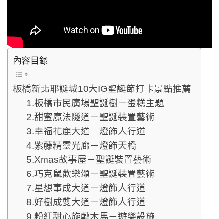
內容目錄
板橋新北耶誕城10大IG聖誕節打卡景點推薦
1.板橋市民廣場聖誕樹－蛋糕主題
2.甜蜜魔法隧道－聖誕裝置藝術
3.幸福花鹿大道－燈飾人行道
4.紫藤精靈光廊－燈飾天橋
5.Xmas故事屋－聖誕裝置藝術
6.巧克鼠歡樂頌－聖誕裝置藝術
7.星想事成大道－燈飾人行道
8.好樹成雙大道－燈飾人行道
9.粉紅甜心旋轉木馬－遊樂設施