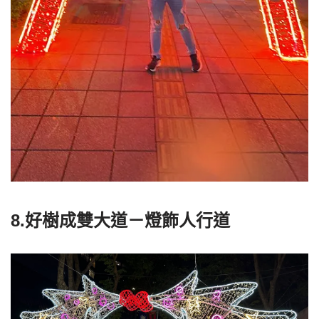
8.好樹成雙大道－燈飾人行道