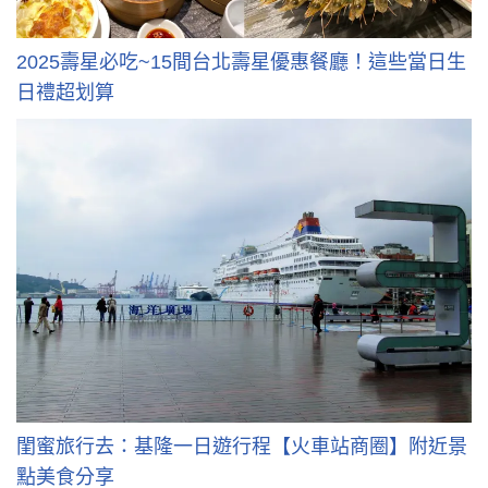
2025壽星必吃~15間台北壽星優惠餐廳！這些當日生
日禮超划算
閨蜜旅行去：基隆一日遊行程【火車站商圈】附近景
點美食分享