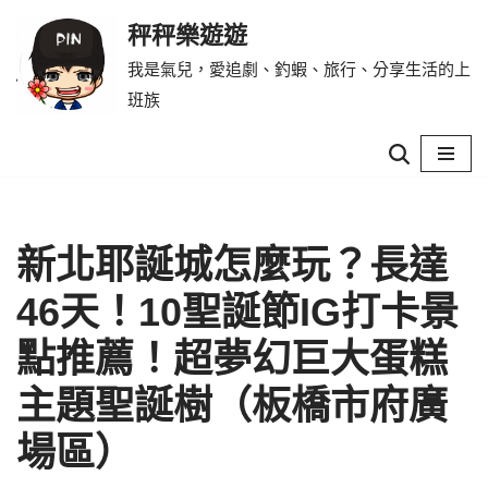
秤秤樂遊遊
Skip
我是氣兒，愛追劇、釣蝦、旅行、分享生活的上
to
班族
content
新北耶誕城怎麼玩？長達
46天！10聖誕節IG打卡景
點推薦！超夢幻巨大蛋糕
主題聖誕樹（板橋市府廣
場區）