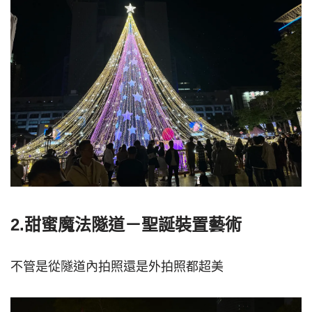
2.甜蜜魔法隧道－聖誕裝置藝術
不管是從隧道內拍照還是外拍照都超美