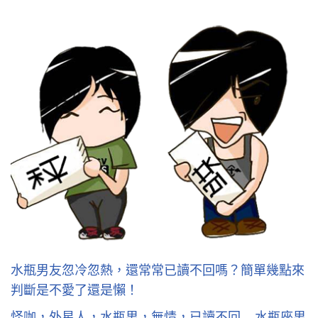
水瓶男友忽冷忽熱，還常常已讀不回嗎？簡單幾點來
判斷是不愛了還是懶！
怪咖，外星人，水瓶男，無情，已讀不回 – 水瓶座男