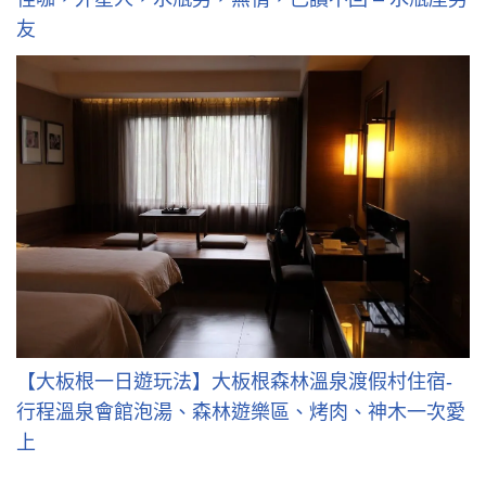
友
【大板根一日遊玩法】大板根森林溫泉渡假村住宿-
行程溫泉會館泡湯、森林遊樂區、烤肉、神木一次愛
上