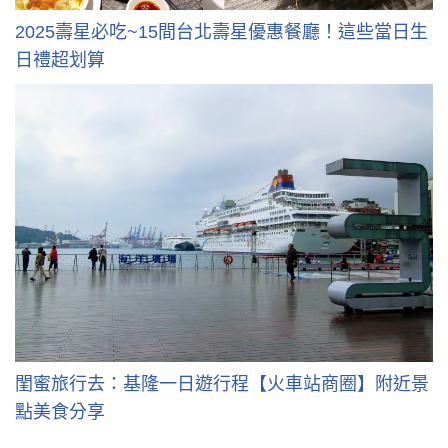
2025壽星必吃~15間台北壽星優惠餐廳！這些當日生
日禮超划算
閨蜜旅行去：基隆一日遊行程【火車站商圈】附近景
點美食分享