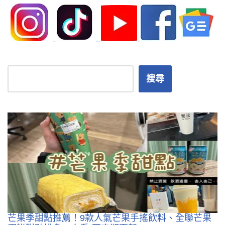
搜尋
芒果季甜點推薦！9款人氣芒果手搖飲料、全聯芒果