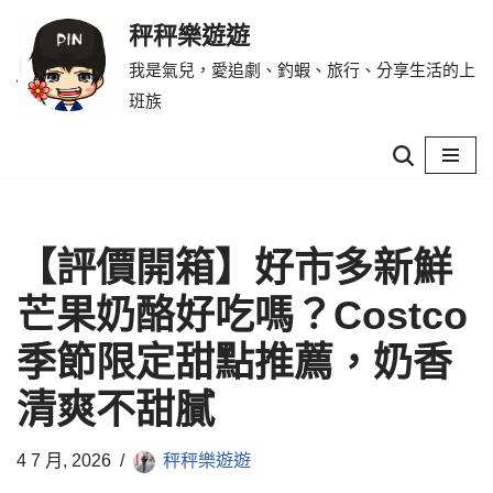
秤秤樂遊遊
Skip
我是氣兒，愛追劇、釣蝦、旅行、分享生活的上
to
班族
content
【評價開箱】好市多新鮮
芒果奶酪好吃嗎？Costco
季節限定甜點推薦，奶香
清爽不甜膩
4 7 月, 2026
秤秤樂遊遊