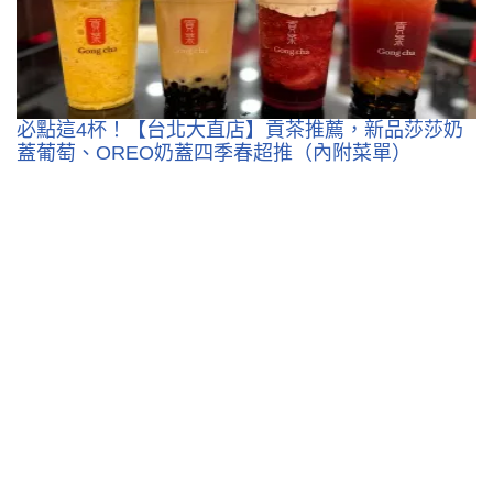
必點這4杯！【台北大直店】貢茶推薦，新品莎莎奶
蓋葡萄、OREO奶蓋四季春超推（內附菜單）