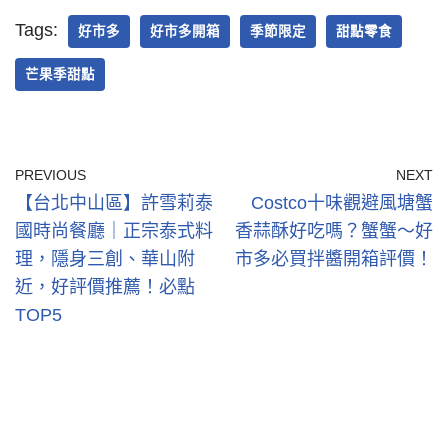
Tags:
好市多
好市多開箱
季節限定
甜點零食
芒果季甜點
PREVIOUS
NEXT
【台北中山區】許雪莉泰
Costco十味觀避風塘蟹
國時尚餐廳｜正宗泰式料
香蒜酥好吃嗎？蟹蟹～好
理，隱身三創、華山附
市多必買拌醬開箱評價！
近，好評價推薦！必點
TOP5