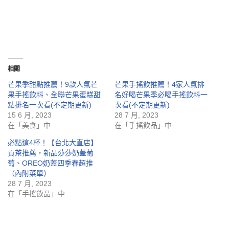
相關
芒果季甜點推薦！9款人氣芒
芒果手搖飲推薦！4家人氣排
果手搖飲料、全聯芒果蛋糕甜
名好喝芒果季必喝手搖飲料一
點排名一次看(不定期更新)
次看(不定期更新)
15 6 月, 2023
28 7 月, 2023
在「美食」中
在「手搖飲品」中
必點這4杯！【台北大直店】
貢茶推薦，新品莎莎奶蓋葡
萄、OREO奶蓋四季春超推
（內附菜單）
28 7 月, 2023
在「手搖飲品」中