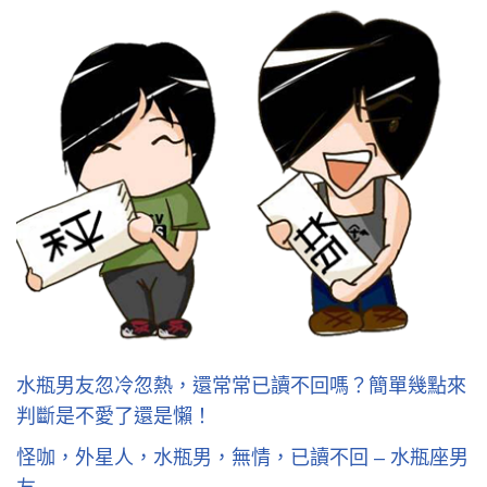
水瓶男友忽冷忽熱，還常常已讀不回嗎？簡單幾點來
判斷是不愛了還是懶！
怪咖，外星人，水瓶男，無情，已讀不回 – 水瓶座男