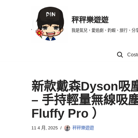
Skip
秤秤樂遊遊
to
我是氣兒，愛追劇、釣蝦、旅行、分
content
Co
新款戴森Dyson吸
– 手持輕量無線吸塵器（D
Fluffy Pro ）
11 4 月, 2025
秤秤樂遊遊