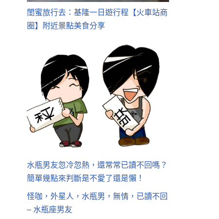
閨蜜旅行去：基隆一日遊行程【火車站商
圈】附近景點美食分享
水瓶男友忽冷忽熱，還常常已讀不回嗎？
簡單幾點來判斷是不愛了還是懶！
怪咖，外星人，水瓶男，無情，已讀不回
– 水瓶座男友