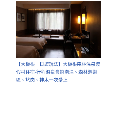
【大板根一日遊玩法】大板根森林溫泉渡
假村住宿-行程溫泉會館泡湯、森林遊樂
區、烤肉、神木一次愛上