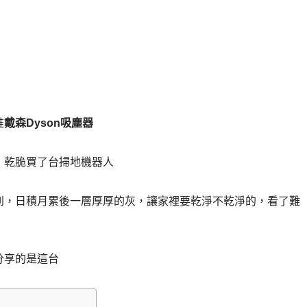
推
戴森Dyson吸塵器
，乾脆買了台掃地機器人
到，日積月累後一層厚厚的灰，讓家裡要乾淨不乾淨的，看了難
分享的是這台