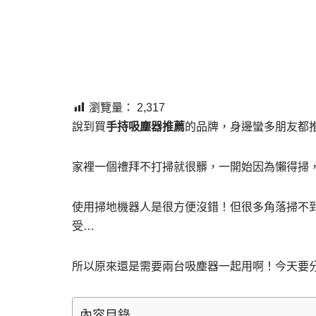
瀏覽量：
2,317
說到買
手持吸塵器推薦
的品牌，身邊蠻多朋友都
家裡一個禮拜不打掃就很髒，一開始因為懶得掃
使用掃地機器人是很方便沒錯！但很多角落掃不
受…
所以原來還是需要兩台吸塵器一起用啊！今天要
內容目錄