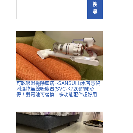
搜
尋
可乾吸濕拖除塵螨 ~SANSUI山水智慧偵
測濕拖無線吸塵器(SVC-K720)開箱心
得！雙電池可替換，多功能配件超好用