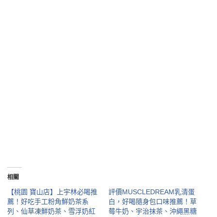
相關
【桃園 寶山店】上宇林必喝推
評價MUSCLEDREAM乳清蛋
薦！好吃手工粉角鮮奶茶系
白，好喝隨身包口味推薦！草
列、仙草凍鮮奶茶、雪浮奶紅
莓牛奶、宇治抹茶、沖繩黑糖