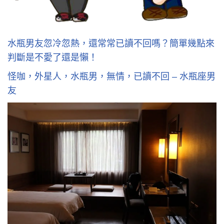
水瓶男友忽冷忽熱，還常常已讀不回嗎？簡單幾點來
判斷是不愛了還是懶！
怪咖，外星人，水瓶男，無情，已讀不回 – 水瓶座男
友