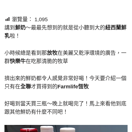
瀏覽量：
1,095
講到
鮮奶
～最最先想到的就是從小聽到大的
紐西蘭鮮
乳
啦！
小時候總是看到那
放牧
在美麗又乾淨環境的廣告，一
群
快樂牛
在吃那清脆的牧草
擠出來的鮮奶都令人感覺非常好喝！今天要介紹一個
只有在
全聯
才買得到的
Farmlife恆牧
好喝到當天買三瓶～晚上就喝完了！馬上來看他到底
跟其他鮮奶有什麼不同吧！