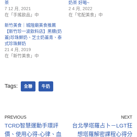
茶
奶茶 好喝~
7 12 月, 2021
2 4 月, 2022
在「手搖飲品」中
在「宅配美食」中
新竹美食｜城隍廟美食推薦
【新竹珍一波飲料店】黑糖(奶
蓋)珍珠鮮奶、芝士奶蓋青、泰
式珍珠鮮奶
21 4 月, 2019
在「新竹美食」中
Tags:
全聯
牛奶
PREVIOUS
NEXT
TCRD智慧運動手環評
台北學塔羅占卜－LGT狂
價、使用心得-心律、血
想塔羅解密課程心得分