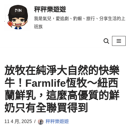
秤秤樂遊遊
Skip
我是氣兒，愛追劇、釣蝦、旅行、分享生活的上
to
班族
content
放牧在純淨大自然的快樂
牛！Farmlife恆牧～紐西
蘭鮮乳，這麼高優質的鮮
奶只有全聯買得到
11 4 月, 2025
秤秤樂遊遊