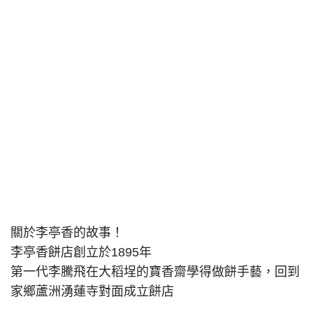
關於李亭香的故事！
李亭香餅店創立於1895年
第一代李騰飛在大稻埕的寶香齋學得做餅手藝，回到
家鄉蘆洲湧蓮寺對面成立餅店