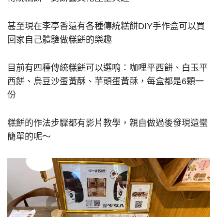
甚至現在李亭香還有各種傳統糕餅DIY手作盒可以買
回家自己體驗做糕餅的樂趣
目前有四種傳統糕餅可以選唷：咖哩平西餅、白玉平
西餅、烏豆沙蛋黃酥、芋頭蛋黃酥，每盒都是6顆一
份
糕餅的作法步驟都有影片教學，親自做過後發現還蠻
簡單的呢～