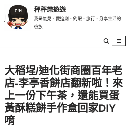
秤秤樂遊遊
Skip
我是氣兒，愛追劇、釣蝦、旅行、分享生活的上
to
班族
content
大稻埕/迪化街商圈百年老
店-李亭香餅店翻新啦！來
上一份下午茶，還能買蛋
黃酥糕餅手作盒回家DIY
唷