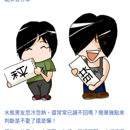
水瓶男友忽冷忽熱，還常常已讀不回嗎？簡單幾點來
判斷是不愛了還是懶！