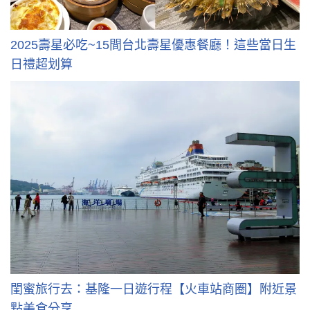
2025壽星必吃~15間台北壽星優惠餐廳！這些當日生
日禮超划算
閨蜜旅行去：基隆一日遊行程【火車站商圈】附近景
點美食分享