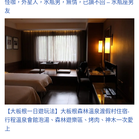
怪咖，外星人，水瓶男，無情，已讀不回 – 水瓶座男
友
【大板根一日遊玩法】大板根森林溫泉渡假村住宿-
行程溫泉會館泡湯、森林遊樂區、烤肉、神木一次愛
上