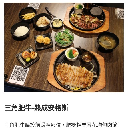
三角肥牛-熟成安格斯
三角肥牛屬於前肩胛部位，肥瘦相間雪花均勻肉筋