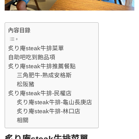
內容目錄
炙り庵steak牛排菜單
自助吧吃到飽品項
炙り庵steak牛排推薦餐點
三角肥牛-熟成安格斯
松阪豬
炙り庵steak牛排-民權店
炙り庵steak牛排-龜山長庚店
炙り庵steak牛排-林口店
相關