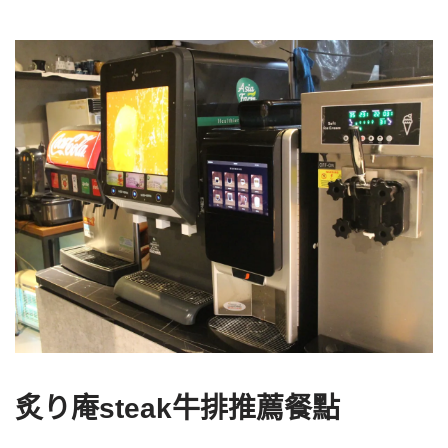
炙り庵steak牛排推薦餐點