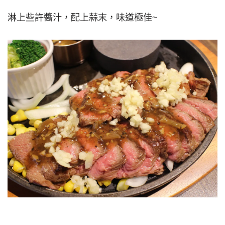
淋上些許醬汁，配上蒜末，味道極佳~