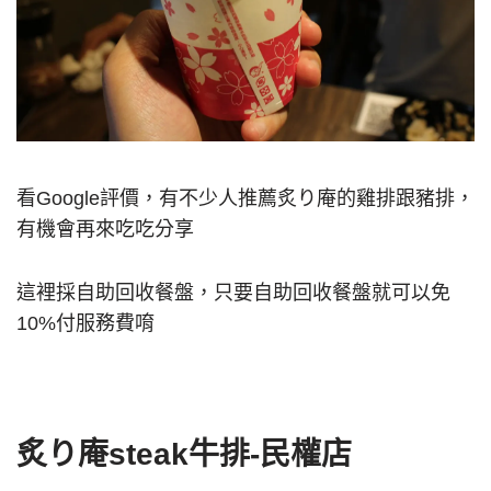
看Google評價，有不少人推薦炙り庵的雞排跟豬排，
有機會再來吃吃分享
這裡採自助回收餐盤，只要自助回收餐盤就可以免
10%付服務費唷
炙り庵steak牛排-民權店