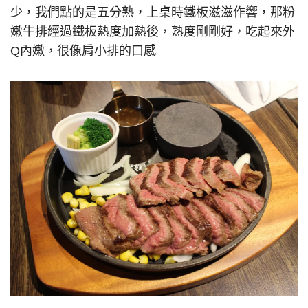
少，我們點的是五分熟，上桌時鐵板滋滋作響，那粉
嫩牛排經過鐵板熱度加熱後，熟度剛剛好，吃起來外
Q內嫩，很像肩小排的口感