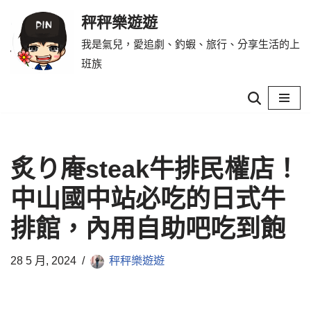
秤秤樂遊遊
Skip
我是氣兒，愛追劇、釣蝦、旅行、分享生活的上
to
班族
content
炙り庵steak牛排民權店！
中山國中站必吃的日式牛
排館，內用自助吧吃到飽
28 5 月, 2024
秤秤樂遊遊