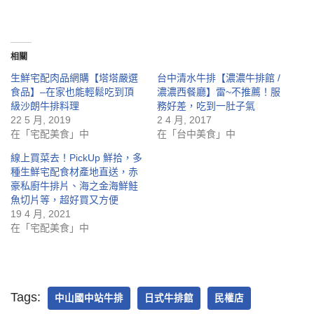
相關
生鮮宅配肉品網購【塔塔嚴選
台中清水牛排【濃濃牛排館 /
食品】–在家也能輕鬆吃到頂
濃濃西餐廳】雷~不推薦！服
級沙朗牛排料理
務好差，吃到一肚子氣
22 5 月, 2019
2 4 月, 2017
在「宅配美食」中
在「台中美食」中
線上買菜去！PickUp 鮮拾，多
種生鮮宅配食材產地直送，赤
豪私廚牛排片、海之金海鮮鮭
魚切片等，超好買又方便
19 4 月, 2021
在「宅配美食」中
Tags:
中山國中站牛排
日式牛排館
民權店