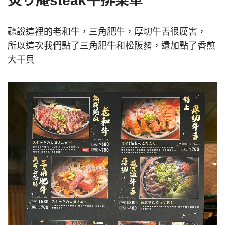
炙り庵steak牛排菜單
聽說這裡的老和牛，三角肥牛，厚切牛舌很厲害，
所以這次我們點了三角肥牛和松阪豬，還加點了香煎
大干貝