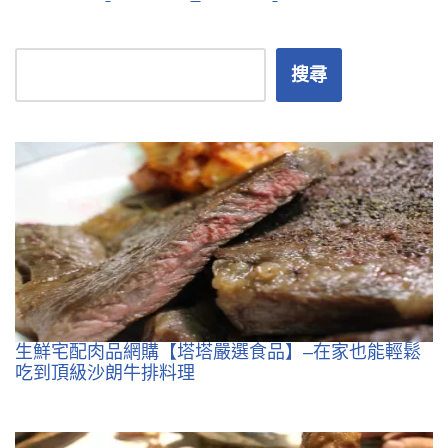
搜尋
生鮮宅配肉品網購【塔塔嚴選食品】–在家也能輕鬆
吃到頂級沙朗牛排料理