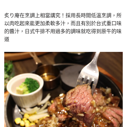
炙り庵在烹調上相當講究！採用長時間低溫烹調，所
以肉吃起來能更加柔軟多汁，而且有別於台式重口味
的醬汁，日式牛排不用過多的調味就吃得到原牛的味
道