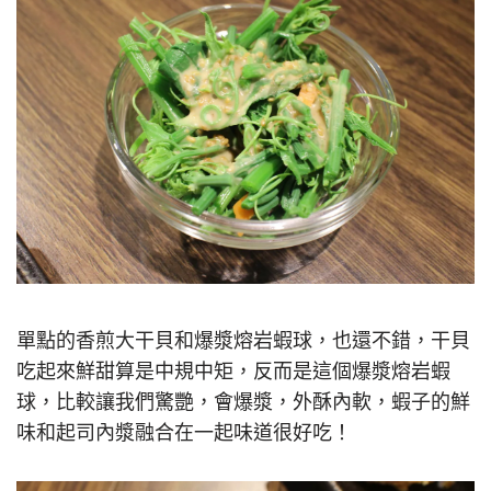
單點的香煎大干貝和爆漿熔岩蝦球，也還不錯，干貝
吃起來鮮甜算是中規中矩，反而是這個爆漿熔岩蝦
球，比較讓我們驚艷，會爆漿，外酥內軟，蝦子的鮮
味和起司內漿融合在一起味道很好吃！