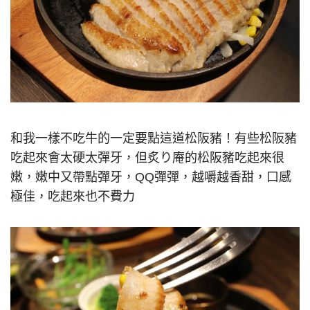
和我一樣不吃牛的一定要點這道松阪豬！有些松阪豬
吃起來會太硬太彈牙，但炙り庵的松阪豬吃起來很
嫩，嫩中又帶點彈牙，QQ彈彈，越嚼越香甜，口感
極佳，吃起來也不費力