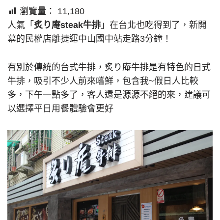
瀏覽量：
11,180
人氣「
炙り庵steak牛排
」在台北也吃得到了，新開
幕的民權店離捷運中山國中站走路3分鐘！
有別於傳統的台式牛排，炙り庵牛排是有特色的日式
牛排，吸引不少人前來嚐鮮，包含我~假日人比較
多，下午一點多了，客人還是源源不絕的來，建議可
以選擇平日用餐體驗會更好