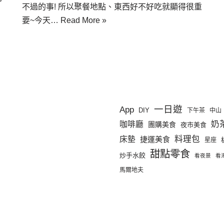
不過的事! 所以聚餐地點、東西好不好吃就顯得很重
，
要~今天…
Read More »
一日遊
App
DIY
下午茶
中山
奶
咖啡廳
團購美食
夜市美食
料理包
床墊
捷運美食
星座
甜點零食
炒手水餃
看夜景
看
馬爾地夫