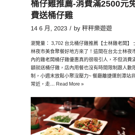
桶仔雞推薦-消費滿2500元
費送桶仔雞
14 6 月, 2023
by
秤秤樂遊遊
瀏覽量： 3,702 台北桶仔雞推薦【士林雞老闆】 
林夜市美食聚餐好地方來了！這間在台北士林夜
內的雞老闆桶仔雞優惠真的很吸引人，不但消費
額就送桶仔雞，店內用餐也沒有時間限制跟人數
制，小週末放鬆小聚沒壓力~ 餐廳離捷運劍潭站
常近，走…
Read More »