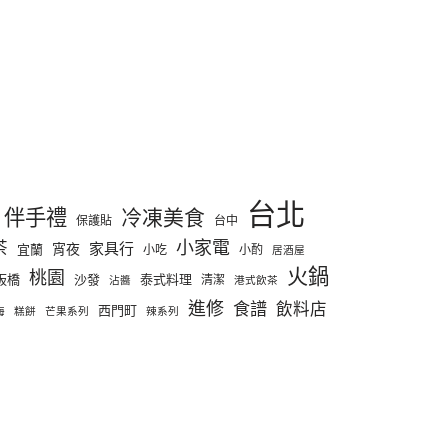
台北
伴手禮
冷凍美食
保護貼
台中
小家電
茶
家具行
宵夜
宜蘭
小吃
小酌
居酒屋
火鍋
桃園
板橋
沙發
泰式料理
清潔
沾醬
港式飲茶
進修
食譜
飲料店
西門町
海
糕餅
芒果系列
辣系列