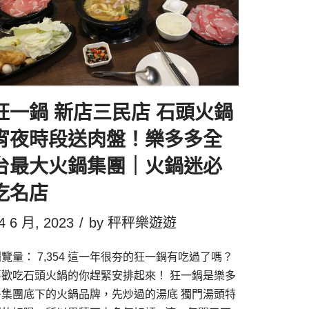
狂一鍋 新店三民店 石頭火鍋
宵夜時段送肉盤！樂多多全
台最大火鍋集團｜火鍋迷必
吃名店
4 6 月, 2023
by
秤秤樂遊遊
覽量： 7,354 這一年很夯的狂一鍋有吃過了嗎？
喜歡吃石頭火鍋的你趕緊安排起來！ 狂一鍋是樂多
多集團底下的火鍋品牌，先炒過的湯底 獨門湯頭特