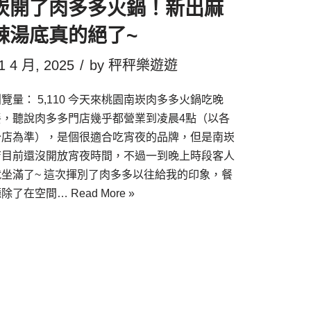
崁開了肉多多火鍋！新出麻
辣湯底真的絕了~
1 4 月, 2025
by
秤秤樂遊遊
覽量： 5,110 今天來桃園南崁肉多多火鍋吃晚
餐，聽說肉多多門店幾乎都營業到凌晨4點（以各
分店為準），是個很適合吃宵夜的品牌，但是南崁
店目前還沒開放宵夜時間，不過一到晚上時段客人
就坐滿了~ 這次揮別了肉多多以往給我的印象，餐
廳除了在空間…
Read More »