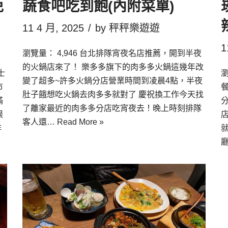
免
蔬食吧吃到飽(內附菜單)
11 4 月, 2025
by
秤秤樂遊遊
1
瀏覽量： 4,946 台北排隊宵夜名店推薦，開到半夜
的火鍋店來了！ 樂多多旗下的肉多多火鍋這幾年改
士
瀏
變了超多~許多火鍋分店營業時間到凌晨4點，半夜
市
肚子餓想吃火鍋去肉多多就對了 慶祝換工作今天找
滿
了離家最近的肉多多分店吃宵夜去！晚上時刻排隊
限
客人還…
Read More »
非