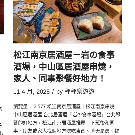
松江南京居酒屋－岩の食事
酒場，中山區居酒屋串燒，
家人、同事聚餐好地方！
11 4 月, 2025
by
秤秤樂遊遊
瀏覽量： 3,577 松江南京居酒屋｜松江南京串燒｜
完
中山區居酒屋 台北居酒屋「岩の食事酒場」台北聚
餐的好地方，松江南京居酒屋推薦！下班後和同
子
事、朋友或家人找個地方吃吃東西、聊天是最幸福
小