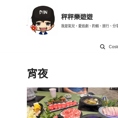
Skip
秤秤樂遊遊
to
我是氣兒，愛追劇、釣蝦、旅行、分
content
Co
宵夜