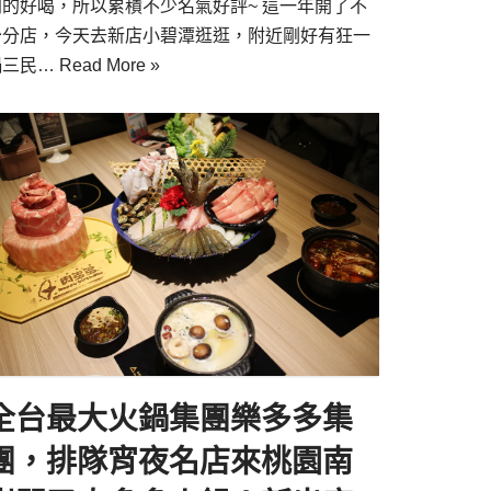
別的好喝，所以累積不少名氣好評~ 這一年開了不
少分店，今天去新店小碧潭逛逛，附近剛好有狂一
鍋三民…
Read More »
全台最大火鍋集團樂多多集
團，排隊宵夜名店來桃園南