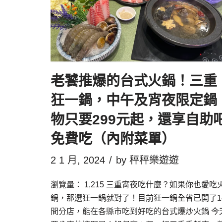
老饕推爆的台式火鍋！三重
狂一鍋，中午及宵夜限定鍋
物只要299元起，還享自助
免費吃（內附菜單）
2 1 月, 2024
by
秤秤樂遊遊
瀏覽量： 1,215 三重宵夜吃什麼？如果你也愛吃
鍋，那選狂一鍋就對了！目前狂一鍋全省已開了1
間分店，能在各縣市吃到好吃的台式爆炒火鍋 今