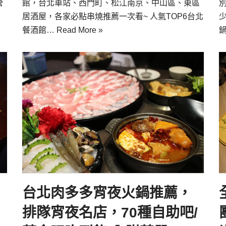
營
館，台北車站、西門町、松江南京、中山區、東區
居酒屋，各家必點串燒推薦一次看~ 人氣TOP6台北
餐酒館…
Read More »
台北肉多多宵夜火鍋推薦，
排隊宵夜名店，70種自助吧/