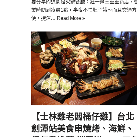
要分享的這間是火鍋餐廳：狂一鍋三重重新店，
業時間到凌晨1點，半夜不怕肚子餓～而且交通方
便，捷運…
Read More »
【士林雞老闆桶仔雞】台北
劍潭站美食串燒烤、海鮮、