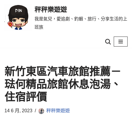
秤秤樂遊遊
Skip
我是氣兒，愛追劇、釣蝦、旅行、分享生活的上
to
班族
content
新竹東區汽車旅館推薦－
琺何精品旅館休息泡湯、
住宿評價
14 6 月, 2023
秤秤樂遊遊