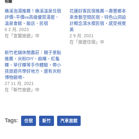
相關
礁溪泡湯推薦！礁溪溫泉住宿
花蓮好客民宿推薦－壽豐鄉本
評價~平價vs高級優質湯屋、
來食藝空間民宿，特色山洞設
溫泉會館、飯店、民宿
計概念清水模民宿，感受視覺
6 2 月, 2023
美
在「宜蘭旅遊」中
2 9 月, 2021
在「旅遊住宿」中
新竹老鍋休閒農莊｜親子景點
推薦，米粉DIY、麻糬、紅龜
粿、草仔粿等手作體驗，帶小
孩旅遊共學好地方，還有米粉
博物館唷~
27 11 月, 2021
在「新竹旅遊」中
Tags:
住宿
新竹
汽車旅館