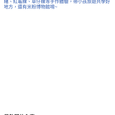
糬、紅龜粿、草仔粿等手作體驗，帶小孩旅遊共學好
地方，還有米粉博物館唷~