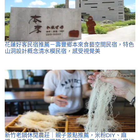
花蓮好客民宿推薦－壽豐鄉本來食藝空間民宿，特色
山洞設計概念清水模民宿，感受視覺美
新竹老鍋休閒農莊｜親子景點推薦，米粉DIY、麻