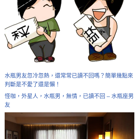
水瓶男友忽冷忽熱，還常常已讀不回嗎？簡單幾點來
判斷是不愛了還是懶！
怪咖，外星人，水瓶男，無情，已讀不回 – 水瓶座男
友