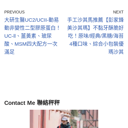
PREVIOUS
NEXT
大研生醫UC2/UCII-動易
手工沙其馬推薦【彭家鋒
動非變性二型膠原蛋白！
美沙其瑪】不黏牙酥脆好
UC-ll、薑黃素、玻尿
吃！原味/經典/黑糖/海苔
酸、MSM四大配方一次
4種口味、綜合小包裝優
滿足
瑪沙其
Contact Me 聯絡秤秤