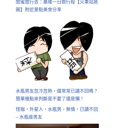
閨蜜旅行去：基隆一日遊行程【火車站商
圈】附近景點美食分享
水瓶男友忽冷忽熱，還常常已讀不回嗎？
簡單幾點來判斷是不愛了還是懶！
怪咖，外星人，水瓶男，無情，已讀不回
– 水瓶座男友