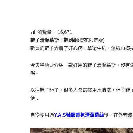
瀏覽量：
16,671
鞋子清潔慕斯
｜
鞋刷組
(櫻花限定版)
新買的鞋子弄髒了好心疼，拿衛生紙、濕紙巾擦拭
今天秤瓶要介紹一款好用的鞋子清潔慕斯，沒有
呢~
以往鞋子髒了，很多人會選擇用水清洗，但等鞋
便…
自從使用過
Y.A.S鞋類香氛清潔慕絲
後，在外奔波