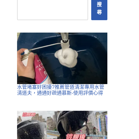
搜
尋
水管堵塞好困擾?推薦管道清潔專用水管
清道夫，通通好疏通慕斯-使用評價心得