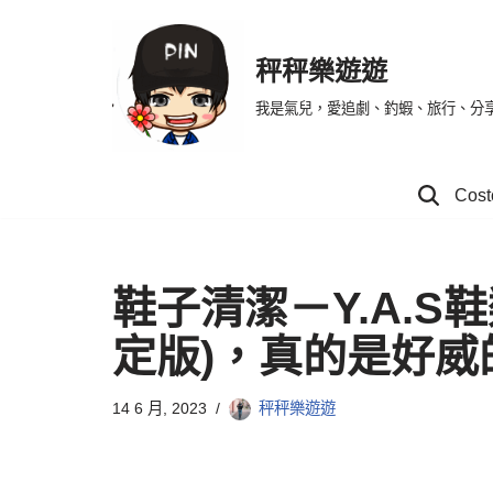
Skip
秤秤樂遊遊
to
我是氣兒，愛追劇、釣蝦、旅行、分
content
Co
鞋子清潔－Y.A.S
定版)，真的是好威
14 6 月, 2023
秤秤樂遊遊