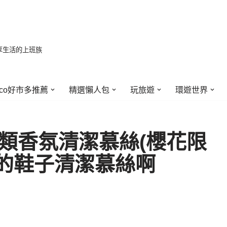
享生活的上班族
stco好市多推薦
精選懶人包
玩旅遊
環遊世界
鞋類香氛清潔慕絲(櫻花限
的鞋子清潔慕絲啊