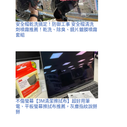
安全帽乾洗搞定！防御工事 安全帽清洗
劑噴霧推薦！乾洗、除臭、鏡片鍍膜噴霧
套組
不傷螢幕【3M清潔擦拭布】超好用筆
電、平板螢幕擦拭布推薦，灰塵指紋說掰
掰