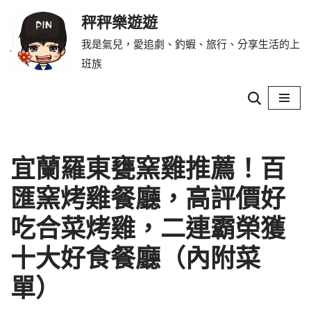
秤秤樂遊遊
Skip
我是氣兒，愛追劇、釣蝦、旅行、分享生活的上
to
班族
content
宜蘭羅東甕窯雞推薦！百
匯窯烤雞餐廳，高評價好
吃合菜烤雞，二連霸榮獲
十大好食餐廳（內附菜
單）