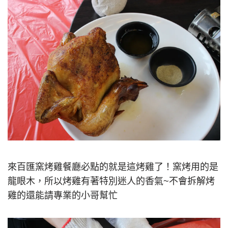
來百匯窯烤雞餐廳必點的就是這烤雞了！窯烤用的是
龍眼木，所以烤雞有著特別迷人的香氣~不會拆解烤
雞的還能請專業的小哥幫忙