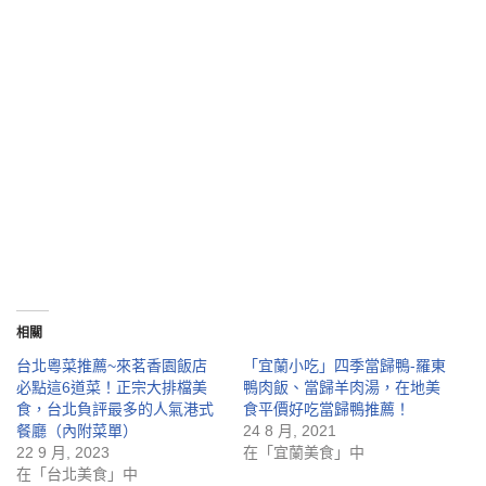
相關
台北粵菜推薦~來茗香園飯店
「宜蘭小吃」四季當歸鴨-羅東
必點這6道菜！正宗大排檔美
鴨肉飯、當歸羊肉湯，在地美
食，台北負評最多的人氣港式
食平價好吃當歸鴨推薦！
餐廳（內附菜單）
24 8 月, 2021
22 9 月, 2023
在「宜蘭美食」中
在「台北美食」中