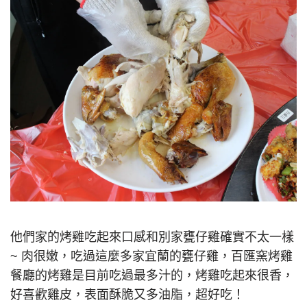
他們家的烤雞吃起來口感和別家甕仔雞確實不太一樣
~ 肉很嫩，吃過這麼多家宜蘭的甕仔雞，百匯窯烤雞
餐廳的烤雞是目前吃過最多汁的，烤雞吃起來很香，
好喜歡雞皮，表面酥脆又多油脂，超好吃！