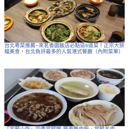
台北粵菜推薦~來茗香園飯店必點這6道菜！正宗大排
檔美食，台北負評最多的人氣港式餐廳（內附菜單）
「宜蘭小吃」四季當歸鴨-羅東鴨肉飯、當歸羊肉