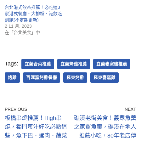
台北港式飲茶推薦！必吃這3
家港式餐廳、大排檔、港飲吃
到飽(不定期更新)
2 11 月, 2023
在「台北美食」中
Tags:
宜蘭合菜推薦
宜蘭烤雞推薦
宜蘭甕窯雞推薦
烤雞
百匯窯烤雞餐廳
羅東烤雞
羅東甕窯雞
PREVIOUS
NEXT
板橋串燒推薦！High串
礁溪老街美食！義眾魚羹
燒，獨門蜜汁好吃必點這
之家鯊魚羹，礁溪在地人
些，魚下巴、螺肉、蔬菜
推薦小吃，80年老店傳