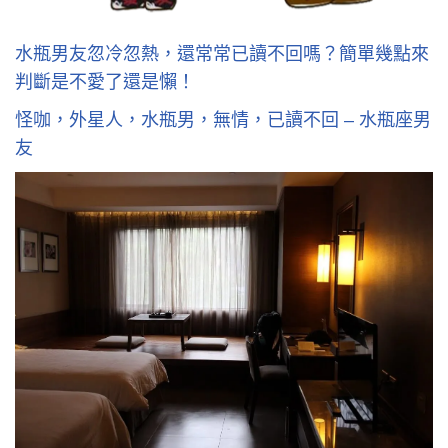
水瓶男友忽冷忽熱，還常常已讀不回嗎？簡單幾點來
判斷是不愛了還是懶！
怪咖，外星人，水瓶男，無情，已讀不回 – 水瓶座男
友