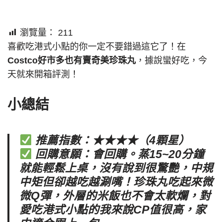
瀏覽量：
211
喜歡吃港式小點的你一定不要錯過這它了！在
Costco好市多也有賣奇美珍珠丸
，據說蠻好吃，今
天就來開箱評測！
小總結
推薦指數：★★★★（4顆星）
回購意願：會回購。蒸15~20分鐘
就能輕鬆上桌，沒有說到很驚艷，中規
中矩但卻越吃越涮嘴！珍珠丸吃起來微
微Q彈，外層的米飯也不會太軟爛，對
愛吃港式小點的我來說CP值很高，家