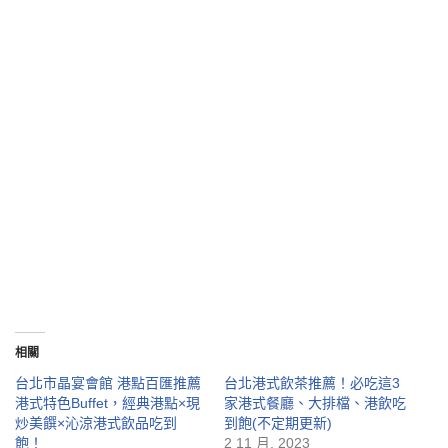
相關
台北市晶宴會館 港點百匯推薦
台北港式飲茶推薦！必吃這3
港式特色Buffet，經典港點×現
家港式餐廳、大排檔、港飲吃
炒美饌×沁涼港式飲品吃到
到飽(不定期更新)
飽！
2 11 月, 2023