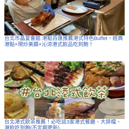
台北市晶宴會館 港點百匯推薦港式特色Buffet，經典
港點×現炒美饌×沁涼港式飲品吃到飽！
台北港式飲茶推薦！必吃這3家港式餐廳、大排檔、
港飲吃到飽(不定期更新)