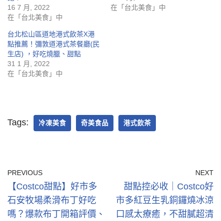
16 7 月, 2022
在「台北美食」中
在「台北美食」中
台北松山區道地港式飲茶X港
點推薦！彌敦道港式茶餐廳(民
生店) ，好吃燒臘、甜點
31 1 月, 2022
在「台北美食」中
Tags:
冷凍美食
奇美食品
港式飲茶
PREVIOUS
NEXT
【Costco甜點】好市多
甜點控必收｜Costco好
石安牧場柔滑布丁好吃
市多紅豆生乳銅鑼燒冰涼
嗎？爆款布丁開箱評價、
口感太療癒，不甜膩超清