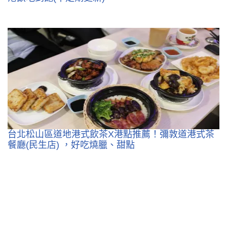
台北松山區道地港式飲茶X港點推薦！彌敦道港式茶
餐廳(民生店) ，好吃燒臘、甜點