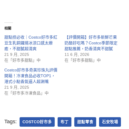
相關
甜點控必收｜Costco好市多紅
【評價開箱】好市多新鮮芒果
豆生乳銅鑼燒冰涼口感太療
奶酪好吃嗎？Costco季節限定
癒，不甜膩超清爽
甜點推薦，奶香清爽不甜膩
21 9 月, 2025
11 6 月, 2026
在「好市多甜點」中
在「好市多甜點」中
Costco好市多奇美珍珠丸評價
開箱！冷凍食品必收TOP1，
港式小點香氣逼人超涮嘴
21 9 月, 2025
在「好市多冷凍食品」中
Tags:
COSTCO好市多
布丁
甜點零食
石安牧場