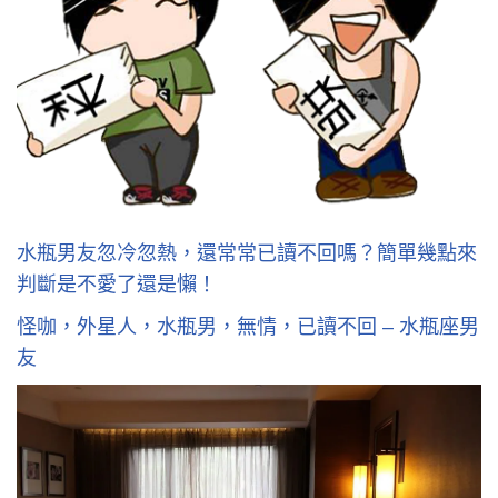
水瓶男友忽冷忽熱，還常常已讀不回嗎？簡單幾點來
判斷是不愛了還是懶！
怪咖，外星人，水瓶男，無情，已讀不回 – 水瓶座男
友