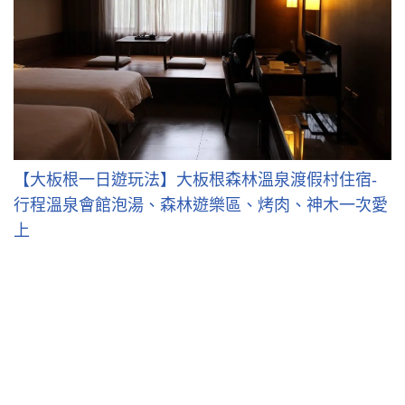
【大板根一日遊玩法】大板根森林溫泉渡假村住宿-
行程溫泉會館泡湯、森林遊樂區、烤肉、神木一次愛
上