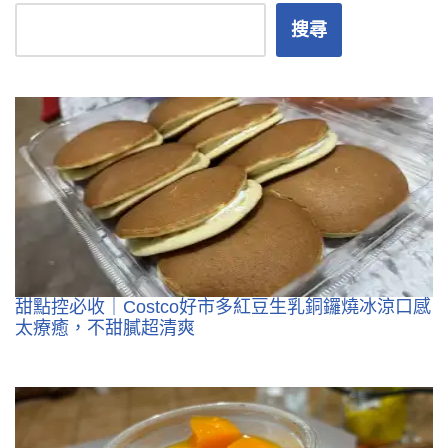
搜尋
甜點控必收｜Costco好市多紅豆生乳銅鑼燒冰涼口感
太療癒，不甜膩超清爽