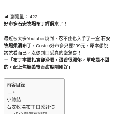
瀏覽量：
422
好市多石安牧場布丁評價
來了！
最近被太多Youtuber燒到，忍不住也入手了一盒
石安
牧場柔滑布丁
，Costco好市多只要299元，原本想說
試試看而已，沒想到口感真的蠻驚喜！
－「布丁本體扎實卻滑順，蛋香很濃郁，單吃是不甜
的，配上焦糖漿後香甜度剛剛好」
內容目錄
小總結
石安牧場布丁口感評價