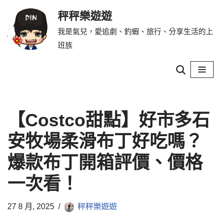
秤秤樂遊遊
Skip
我是氣兒，愛追劇、釣蝦、旅行、分享生活的上
to
班族
content
【Costco甜點】好市多石
安牧場柔滑布丁好吃嗎？
爆款布丁開箱評價、價格
一次看！
27 8 月, 2025
秤秤樂遊遊