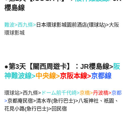
櫻島線
難波>西九條>
日本環球影城園前酒店(環球站)>
大阪
環球影城
●第3天【
關西周遊卡
】：JR櫻島線>
阪
神難波線
>
中央線>
京阪本線>
京都線
環球站>西九條>
ドーム前千代崎>
京橋>
丹波橋
>
京都
>
京都庵民宿>清水寺(急行巴士)>八坂神社、祇園、
花見小路(急行巴士)>回民宿