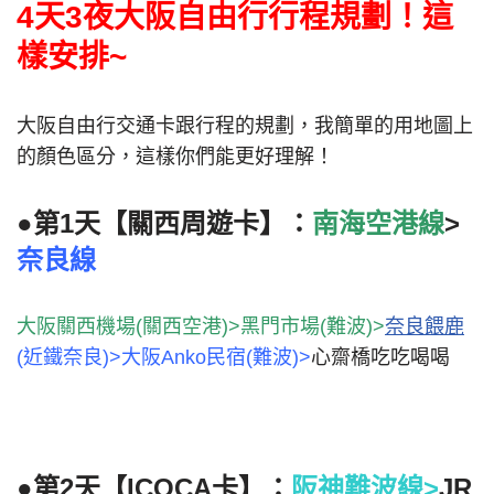
4天3夜
大阪自由行行程規劃！這
樣安排~
大阪自由行交通卡跟行程的規劃，我簡單的用地圖上
的顏色區分，這樣你們能更好理解！
●第1天【
關西周遊卡
】：
南海空港線
>
奈良線
大阪關西機場(關西空港)>黑門市場(難波)>
奈良餵鹿
(近鐵奈良)>大阪Anko民宿(難波)>
心齋橋吃吃喝喝
●第2天【
ICOCA卡
】：
阪神難波線>
JR