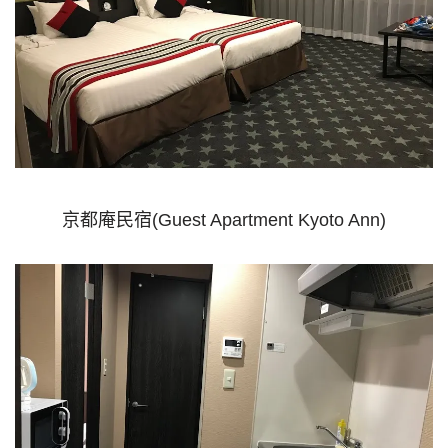
京都庵民宿(Guest Apartment Kyoto Ann)