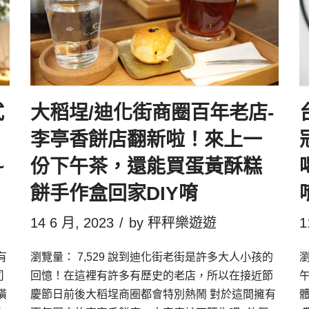
式
大稻埕/迪化街商圈百年老店-
李亭香餅店翻新啦！來上一
~
份下午茶，還能買蛋黃酥糕
餅手作盒回家DIY唷
14 6 月, 2023
by
秤秤樂遊遊
1
有
瀏覽量： 7,529 說到迪化街老街是許多大人小孩的
瀏
司
回憶！在這裡有許多有歷史的老店，所以在接近節
潢
慶節日前後大稻埕商圈都會特別熱鬧 對於這間擁有