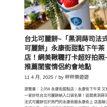
台北可麗餅~「黑洞蒔司法
可麗餅」永康街甜點下午茶
店！網美鞦韆打卡超好拍照
推薦閨蜜情侶約會地點
11 4 月, 2025
by
秤秤樂遊遊
瀏覽量： 2,056 永康街甜點店｜永康街下午茶 又
一家好吃台北可麗餅納入口袋名單！這間黑洞蒔
法式可麗餅位於熱門的永康商圈永康街上 店面裝