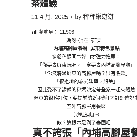
茶體驗
11 4 月, 2025
by
秤秤樂遊遊
瀏覽量：
11,503
媽呀~實在“泰”美！
內埔高腳屋餐廳
–
屏東特色景點
多虧秤媽同事好口才強力推薦：
「你要去屏東玩喔，一定要去內埔高腳屋啦」
「你沒聽過屏東的高腳屋嗎？很有名欸」
「很道地的泰式建築，超美」
因此受不了誘惑的秤媽決定帶全家一起來體驗
但真的很難訂位，要提前約2個禮拜才訂到傳說
室外高腳屋用餐區
（沙哇迪咖~）
欸？這根本是到了泰國吧！
真不誇張「內埔高腳屋