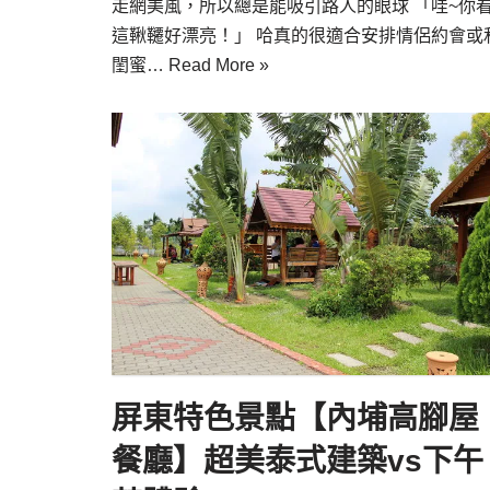
走網美風，所以總是能吸引路人的眼球 「哇~你
這鞦韆好漂亮！」 哈真的很適合安排情侶約會或
閨蜜…
Read More »
屏東特色景點【內埔高腳屋
餐廳】超美泰式建築vs下午