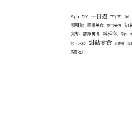
一日遊
App
DIY
下午茶
中山
奶
咖啡廳
團購美食
夜市美食
料理包
床墊
捷運美食
星座
甜點零食
炒手水餃
看夜景
看
馬爾地夫