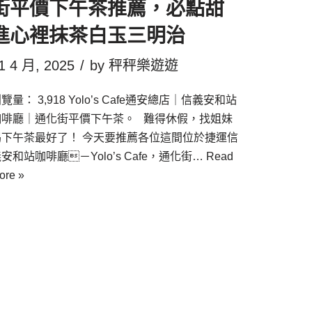
街平價下午茶推薦，必點甜
進心裡抹茶白玉三明治
1 4 月, 2025
by
秤秤樂遊遊
覽量： 3,918 Yolo’s Cafe通安總店｜信義安和站
咖啡廳｜通化街平價下午茶。 難得休假，找姐妹
喝下午茶最好了！ 今天要推薦各位這間位於捷運信
安和站咖啡廳－Yolo’s Cafe，通化街…
Read
ore »