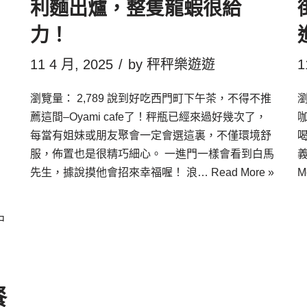
利麵出爐，整隻龍蝦很給
力！
11 4 月, 2025
by
秤秤樂遊遊
1
瀏覽量： 2,789 說到好吃西門町下午茶，不得不推
瀏
薦這間–Oyami cafe了！秤瓶已經來過好幾次了，
每當有姐妹或朋友聚會一定會選這裏，不僅環境舒
服，佈置也是很精巧細心。 一進門一樣會看到白馬
義
先生，據說摸他會招來幸福喔！ 浪…
Read More »
M
中
餐