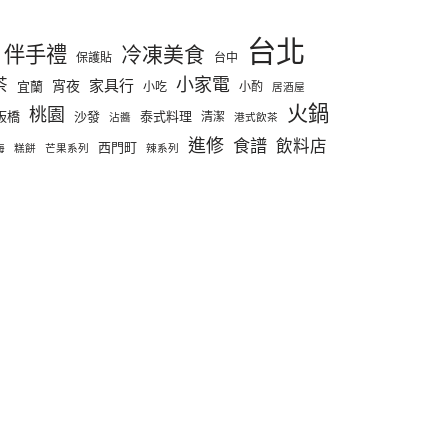
台北
伴手禮
冷凍美食
保護貼
台中
小家電
茶
家具行
宵夜
宜蘭
小吃
小酌
居酒屋
火鍋
桃園
板橋
沙發
泰式料理
清潔
沾醬
港式飲茶
進修
食譜
飲料店
西門町
海
糕餅
芒果系列
辣系列