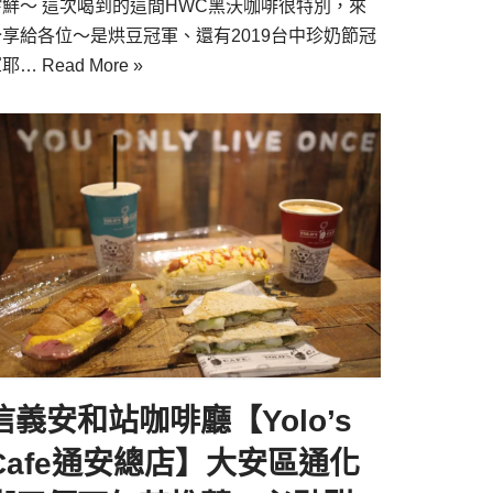
嚐鮮～ 這次喝到的這間HWC黑沃咖啡很特別，來
分享給各位～是烘豆冠軍、還有2019台中珍奶節冠
軍耶…
Read More »
信義安和站咖啡廳【Yolo’s
Cafe通安總店】大安區通化