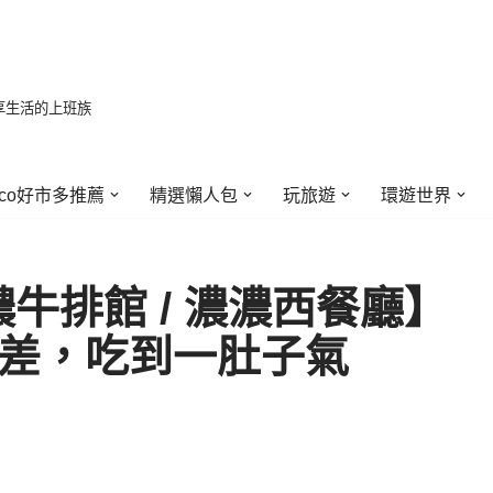
享生活的上班族
stco好市多推薦
精選懶人包
玩旅遊
環遊世界
牛排館 / 濃濃西餐廳】
好差，吃到一肚子氣