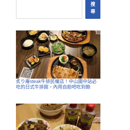
搜
尋
炙り庵steak牛排民權店！中山國中站必
吃的日式牛排館，內用自助吧吃到飽