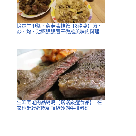
憶霖牛排醬、蘑菇醬推薦【8佳醬】煎、
炒、燉、沾醬通通簡單做成美味的料理!
生鮮宅配肉品網購【塔塔嚴選食品】–在
家也能輕鬆吃到頂級沙朗牛排料理