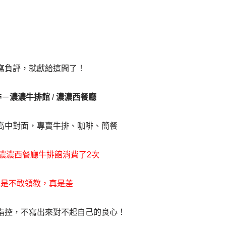
寫負評，就獻給這間了！
排
－
濃濃牛排館
/
濃濃西餐廳
高中對面，專賣牛排、咖啡、簡餐
濃濃西餐廳牛排館消費了2次
真是不敢領教
，真是差
指控，不寫出來對不起自己的良心！