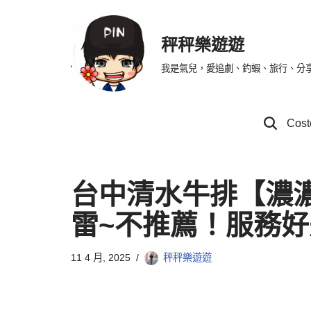
Skip
秤秤樂遊遊
to
我是氣兒，愛追劇、釣蝦、旅行、分
content
Co
台中清水牛排【濃濃
雷~不推薦！服務
11 4 月, 2025
秤秤樂遊遊