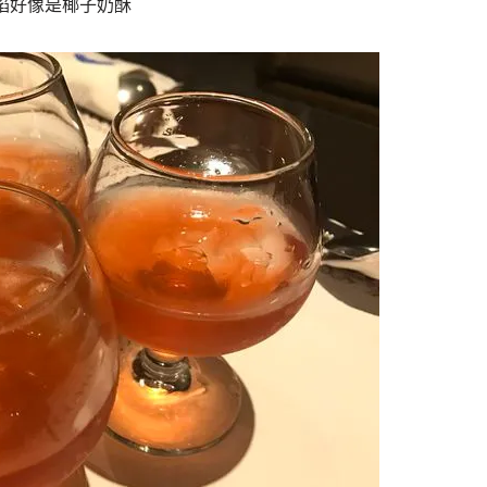
餡好像是椰子奶酥