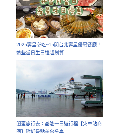
2025壽星必吃~15間台北壽星優惠餐廳！
這些當日生日禮超划算
閨蜜旅行去：基隆一日遊行程【火車站商
圈】附近景點美食分享