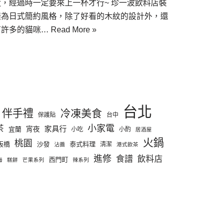
近，經過時一定要來上一杯才行~ 珍一波飲料店裝
潢為日式簡約風格，除了好看的木紋的設計外，還
有許多的貓咪…
Read More »
台北
伴手禮
冷凍美食
保護貼
台中
小家電
茶
家具行
宵夜
宜蘭
小吃
小酌
居酒屋
火鍋
桃園
板橋
沙發
泰式料理
清潔
沾醬
港式飲茶
進修
食譜
飲料店
西門町
海
糕餅
芒果系列
辣系列