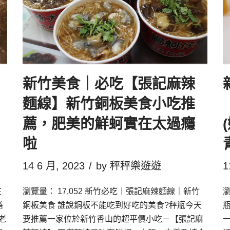
新竹美食｜必吃【張記麻辣
麵線】新竹銅板美食小吃推
薦，肥美的鮮蚵實在太過癮
啦
14 6 月, 2023
by
秤秤樂遊遊
1
瀏覽量： 17,052 新竹必吃｜張記麻辣麵線｜新竹
瀏
在
銅板美食 誰說銅板不能吃到好吃的美食?秤瓶今天
膳
要推薦一家位於新竹香山的超平價小吃－【張記麻
老