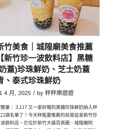
新竹美食｜城隍廟美食推薦
【新竹珍一波飲料店】黑糖
(奶蓋)珍珠鮮奶、芝士奶蓋
青、泰式珍珠鮮奶
1 4 月, 2025
by
秤秤樂遊遊
覽量： 3,117 又一家好喝的黑糖珍珠鮮奶納入秤
瓶口袋名單了！今天秤瓶要推薦的就是這家新竹珍
一波飲料店，它位於新竹大遠百商圈、城隍廟附