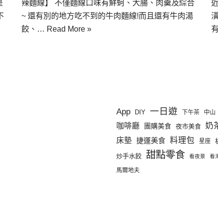
辣麵線】 不僅麵線口味有鮮蚵、大腸、肉羹及綜合
是
~ 還有別的地方吃不到的牛肉麵線!而且還有牛肉湯
不
餃、…
Read More »
一日遊
App
DIY
下午茶
中山
奶
咖啡廳
團購美食
夜市美食
料理包
床墊
捷運美食
星座
甜點零食
炒手水餃
看夜景
看
馬爾地夫